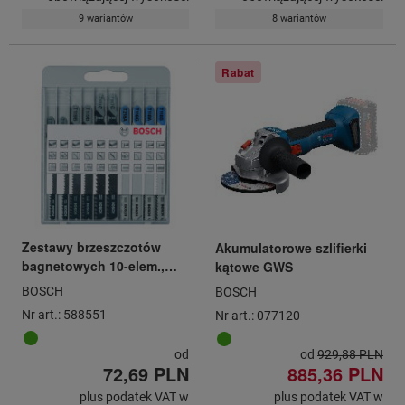
9 wariantów
8 wariantów
Rabat
Zestawy brzeszczotów
Akumulatorowe szlifierki
bagnetowych 10-elem.,
kątowe GWS
universalnych
BOSCH
BOSCH
Nr art.: 588551
Nr art.: 077120
od
od
929,88 PLN
72,69 PLN
885,36 PLN
plus podatek VAT w
plus podatek VAT w