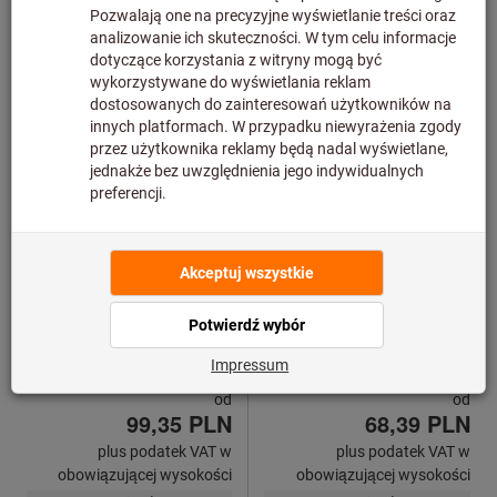
Nowy produkt
Zestawy brzeszczotów
Zestawy brzeszczotów
mieczowych
mieczowych
BOSCH
BOSCH
Nr art.: 588710
Nr art.: 588700
od
od
99,35 PLN
68,39 PLN
plus podatek VAT w
plus podatek VAT w
obowiązującej wysokości
obowiązującej wysokości