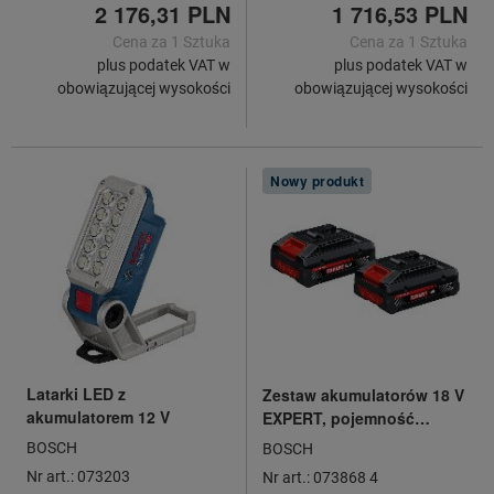
2 176,31 PLN
1 716,53 PLN
szybkomocującego 1,5-13,
z 2 akumulatorami, w L-
Cena za 1 Sztuka
Cena za 1 Sztuka
Boxx
plus podatek VAT w
plus podatek VAT w
obowiązującej wysokości
obowiązującej wysokości
Nowy produkt
Latarki LED z
Zestaw akumulatorów 18 V
akumulatorem 12 V
EXPERT, pojemność
akumulatora: 4Ah
BOSCH
BOSCH
Nr art.: 073203
Nr art.: 073868 4