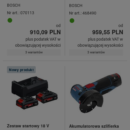
udarowa bez akumulatora
BOSCH
BOSCH
Nr art.: 070113
Nr art.: 468490
od
od
910,09 PLN
959,55 PLN
plus podatek VAT w
plus podatek VAT w
obowiązującej wysokości
obowiązującej wysokości
3 wariantów
3 wariantów
Nowy produkt
Zestaw startowy 18 V
Akumulatorowa szlifierka