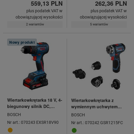
559,13 PLN
262,36 PLN
plus podatek VAT w
plus podatek VAT w
obowiązującej wysokości
obowiązującej wysokości
2 wariantów
5 wariantów
Nowy produkt
Wiertarkowkrętarka 18 V, 4-
Wiertarkowkrętarka z
biegunowy silnik DC,
wymiennym uchwytem
wiertarkowkrętarka
wiertarskim, 12 V,
BOSCH
BOSCH
akumulatorowa, EXPERT,
wiertarkowkrętarka
Nr art.: 070243 EXSR18V90
Nr art.: 070242 GSR1215FC
zakres mocowania
akumulatorowa, z 2
uchwytu
akumulatorami, w L-Boxx