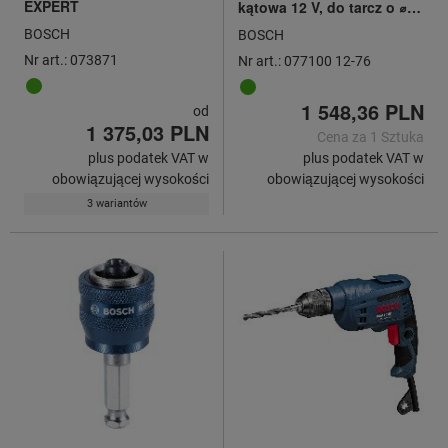
EXPERT
kątowa 12 V, do tarcz o ⌀
76 mm, Gwint wrzeciona
BOSCH
BOSCH
szlifierskiego M5
Nr art.: 073871
Nr art.: 077100 12-76
1 548,36 PLN
od
1 375,03 PLN
Cena za 1 Sztuka
plus podatek VAT w
plus podatek VAT w
obowiązującej wysokości
obowiązującej wysokości
3 wariantów