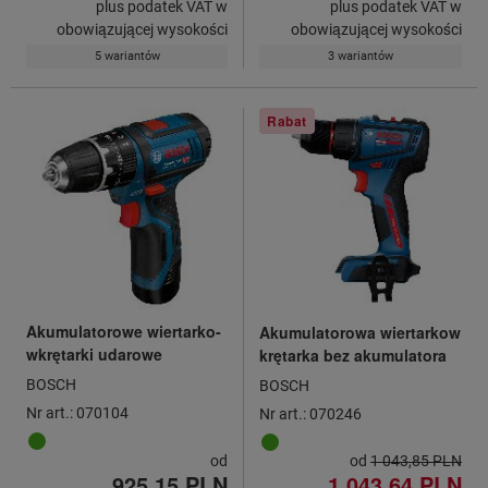
plus podatek VAT w
plus podatek VAT w
obowiązującej wysokości
obowiązującej wysokości
5 wariantów
3 wariantów
Rabat
Akumulatorowe wiertarko-
Akumulatorowa wiertarkow
wkrętarki udarowe
krętarka bez akumulatora
BOSCH
BOSCH
Nr art.: 070104
Nr art.: 070246
od
od
1 043,85 PLN
925,15 PLN
1 043,64 PLN