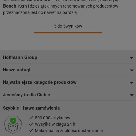
Bosch
, Kern i dziesiątek innych renomowanych producentów
przeznaczona jest do nawet najbardziej
5
do 5wyników
Stopka
Hoffmann Group
Nasze usługi
Najważniejsze kategorie produktów
Jesteśmy tu dla Ciebie
Szybkie i łatwe zamówienia
500 000 artykułów
Wysyłka w ciągu 24 h
Maksymalna zdolność dostarczania