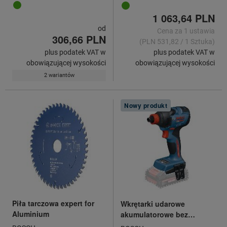
1 063,64 PLN
od
Cena za 1 ustawia
306,66 PLN
(PLN 531,82 / 1 Sztuka)
plus podatek VAT w
plus podatek VAT w
obowiązującej wysokości
obowiązującej wysokości
2 wariantów
Nowy produkt
Piła tarczowa expert for
Wkrętarki udarowe
Aluminium
akumulatorowe bez
akumulatora