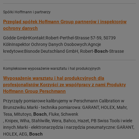
Spółki Hoffmann i partnerzy
Przegląd spółek Hoffmann Group partnerów i inspektorów
ochrony danych
Gödde GmbHKontakt:Robert-Perthel-Strasse 57-59, 50739
KölnInspektor Ochrony Danych Osobowych:Agncje
Bosch
kredytowe:Bisnode Deutschland GmbH, Robert-
-Strasse
Kompleksowe wyposażenie warsztatu i hal produkcyjnych
Wyposażenie warsztatu i hal produkcyjnych dla
profesjonalistów Korzyści ze współpracy z nami Produkty
Hoffmann Group Perschmann
Przyrządy pomiarowe kalibrujemy w Perschmann Calibration w
Brunszwiku.Marki - technika pomiarowa: GARANT, HOLEX, Mahr,
Bosch
Tesa, Mitutoyo,
, Fluke, Schwenk
, Knipex, Wiha, Stahlwille, Wera, Bahco, Hazet, PB Swiss Tools i wiele
innych.Marki - elektronarzędzia i narzędzia pneumatyczne: GARANT,
Bosch
HOLEX, AEG,