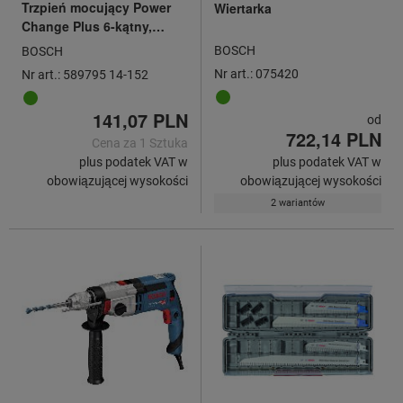
Trzpień mocujący Power
Wiertarka
Change Plus 6-kątny,
pasują do otwornic o ⌀:
BOSCH
BOSCH
14-152mm
Nr art.: 075420
Nr art.: 589795 14-152
141,07 PLN
od
722,14 PLN
Cena za 1 Sztuka
plus podatek VAT w
plus podatek VAT w
obowiązującej wysokości
obowiązującej wysokości
2 wariantów