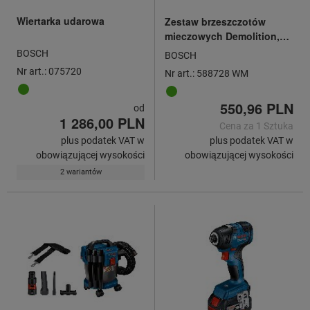
Wiertarka udarowa
Zestaw brzeszczotów
mieczowych Demolition,
16-elementowy, typ: WM
BOSCH
BOSCH
Nr art.: 075720
Nr art.: 588728 WM
550,96 PLN
od
1 286,00 PLN
Cena za 1 Sztuka
plus podatek VAT w
plus podatek VAT w
obowiązującej wysokości
obowiązującej wysokości
2 wariantów