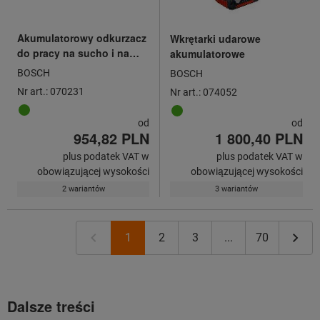
Akumulatorowy odkurzacz
Wkrętarki udarowe
do pracy na sucho i na
akumulatorowe
mokro
BOSCH
BOSCH
Nr art.: 070231
Nr art.: 074052
od
od
954,82 PLN
1 800,40 PLN
plus podatek VAT w
plus podatek VAT w
obowiązującej wysokości
obowiązującej wysokości
2 wariantów
3 wariantów
1
2
3
...
70
Dalsze treści