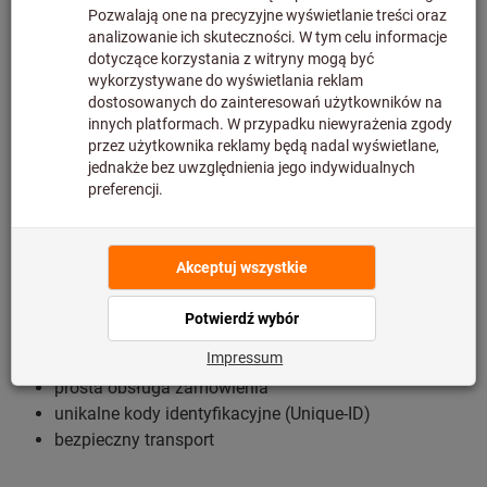
Brunszwiku, w tym suwmiarki noniuszowe, klucze
dynamometryczne, kątomierze cyfrowe i mikroskopy
pomiarowe wiodących producentów, takich jak
GARANT,
HOLEX, Mitutoyo, Mahr, Testo, Tesa i Stahlwille
.
TWOJE KORZYŚCI:
wzorcowanie wielu różnych przyrządów pomiarowych
w jednym miejscu
kalibracja warsztatowa
kalibracja akredytowana równorzędna z kalibracją
akredytowaną przez PCA (Polskie Centrum Akredytacji)
najwyższa jakość i wiarygodność wzorcowania
wsparcie ekspertów w j. polskim
prosta obsługa zamówienia
unikalne kody identyfikacyjne (Unique-ID)
bezpieczny transport