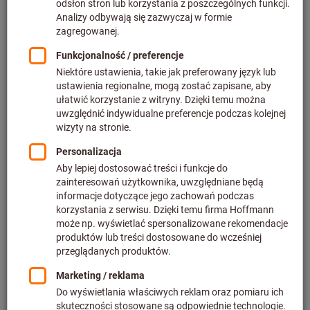
ul. Romana Maya 22–24
61-371 Poznań / Wielkopolska
NIP: 7791902546, REGON: 631003814, KRS 0000057114
Jesteśmy do dyspozycji od pon. do czw. w godzinach 8:00 -
17:00, w pt. do 15:00.
Zapraszamy do kontaktu
SZYBKO, ŁATWO I ZGODNIE Z
WYMOGAMI AUDYTU
Skorzystaj z obszernej wiedzy i doradztwa
Perschmann
Calibration w temacie wzorcowania przyrządów
pomiarowych
. Nasi specjaliści codziennie
wzorcują kilka
tysięcy przyrządów pomiarowych
w laboratorium w