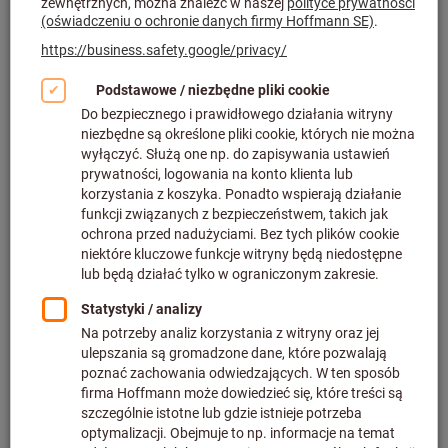
Masz pytania? Zapraszamy do
kontaktu:
Hoffmann Group Perschmann
tel. +48 61 63095 58
e-mail:
s
er
wi
s@
pe
rs
ch
ma
nn
.p
l