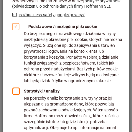
W Niemczech do Hoffmann Group należą samodzielne
prawnie przedsiębiorstwa partnerskie Gödde w Kolonii,
Perschmann w Brunszwiku i Oltrogge w Bielefeld. Na
szczeblu międzynarodowym współpracujemy z firmą SFS
unimarket w Szwajcarii, Ravema w Szwecji i UAB Metmatus
na Litwie. Ponadto na wielu rynkach Hoffmann Group jest
reprezentowana przez wieloletnich partnerów
dystrybucyjnych.
Ponieważ mamy przedstawicielstwa na całym świecie,
możemy zagwarantować ponad 135 000 klientów
niezawodne zaopatrzenie, wysoką jakość i tym samym
bezpieczeństwo produkcji i produktywności.
Austria