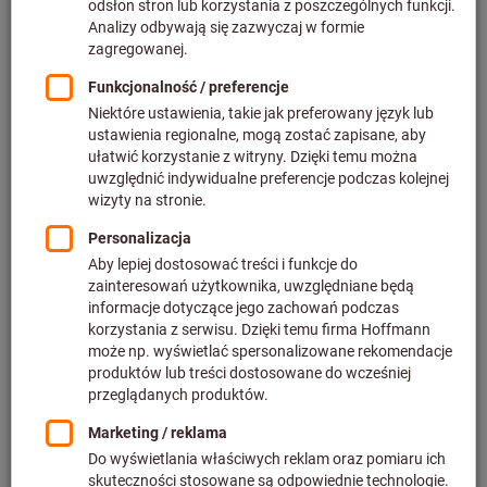
Belgium
Bosnia-Herzegovina
Bulgaria
China
Croatia