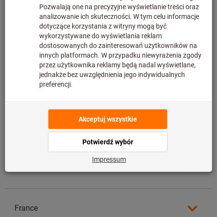
Czech Republic
Denmark
Egypt
Estonia
Finland
France