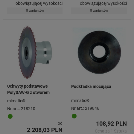
obowiązującej wysokości
obowiązującej wysokości
5 wariantów
5 wariantów
Uchwyty podstawowe
Podkładka mocująca
PolySAW-G z otworem
mimatic®
mimatic®
Nr art.: 219846
Nr art.: 218210
108,92 PLN
od
2 208,03 PLN
Cena za 1 Sztuka