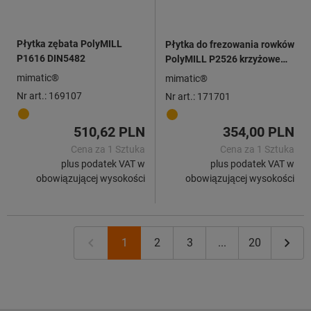
Płytka zębata PolyMILL
Płytka do frezowania rowków
P1616 DIN5482
PolyMILL P2526 krzyżowe
uzębienie
mimatic®
mimatic®
Nr art.: 169107
Nr art.: 171701
510,62 PLN
354,00 PLN
Cena za 1 Sztuka
Cena za 1 Sztuka
plus podatek VAT w
plus podatek VAT w
obowiązującej wysokości
obowiązującej wysokości
1
2
3
...
20