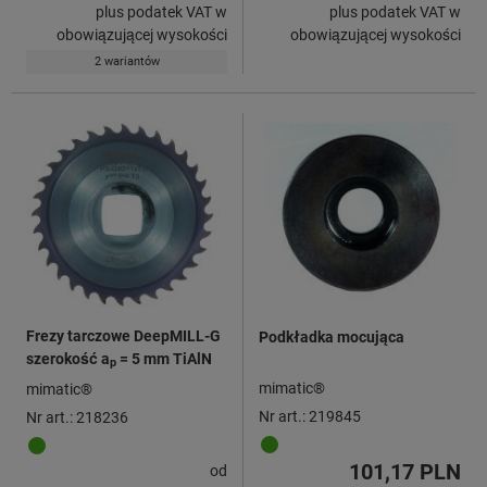
plus podatek VAT w
plus podatek VAT w
obowiązującej wysokości
obowiązującej wysokości
2 wariantów
Frezy tarczowe DeepMILL-G
Podkładka mocująca
szerokość a
= 5 mm TiAlN
p
mimatic®
mimatic®
Nr art.: 219845
Nr art.: 218236
101,17 PLN
od