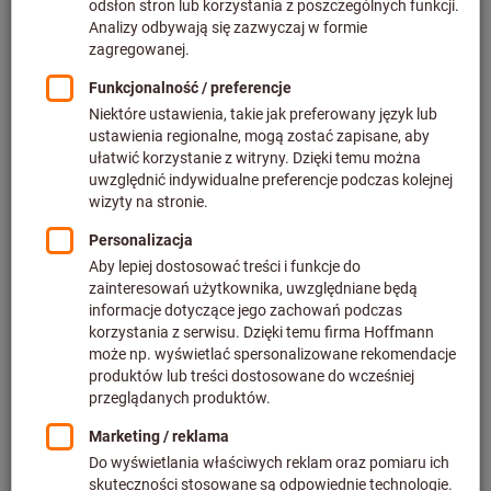
Produkty
Frezy piłkowe PolySAW-G
Uchwyty podstawowe chwyt
szerokość a
= 1,5 mm TiAlN
Weldon
p
mimatic®
mimatic®
Nr art.: 218224
Nr art.: 218205
od
od
1 924,85 PLN
1 282,46 PLN
plus podatek VAT w
plus podatek VAT w
obowiązującej wysokości
obowiązującej wysokości
5 wariantów
6 wariantów