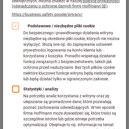
Filtruj i sortuj
593
produkty