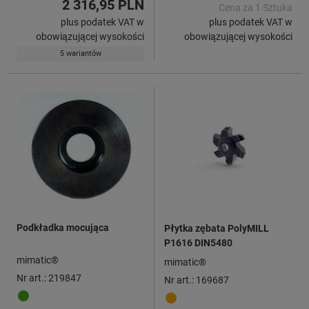
2 316,95 PLN
Cena za 1 Sztuka
plus podatek VAT w
plus podatek VAT w
obowiązującej wysokości
obowiązującej wysokości
5 wariantów
Podkładka mocująca
Płytka zębata PolyMILL
P1616 DIN5480
mimatic®
mimatic®
Nr art.: 219847
Nr art.: 169687