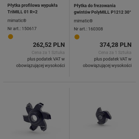
Płytka profilowa wypukła
Płytka do frezowania
TriMILL 01 R=2
gwintów PolyMILL P1212 30°
mimatic®
mimatic®
Nr art.: 150617
Nr art.: 160308
262,52 PLN
374,28 PLN
Cena za 1 Sztuka
Cena za 1 Sztuka
plus podatek VAT w
plus podatek VAT w
obowiązującej wysokości
obowiązującej wysokości