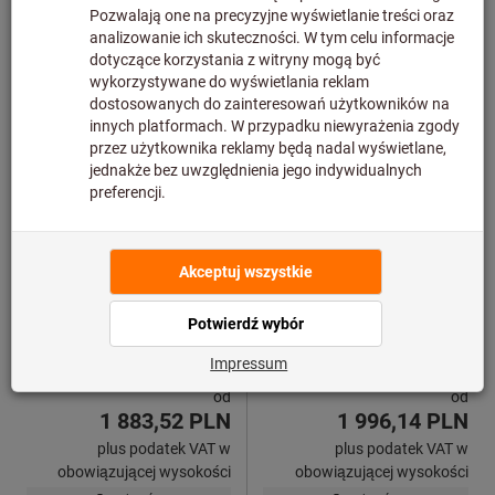
Frezy piłkowe PolySAW-G
Frezy tarczowe DeepMILL-G
szerokość a
= 1 mm TiAlN
szerokość a
= 2 mm TiAlN
p
p
mimatic®
mimatic®
Nr art.: 218220
Nr art.: 218230
od
od
1 883,52 PLN
1 996,14 PLN
plus podatek VAT w
plus podatek VAT w
obowiązującej wysokości
obowiązującej wysokości