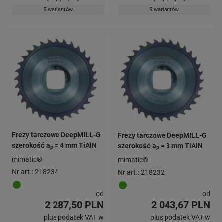
5 wariantów
5 wariantów
Frezy tarczowe DeepMILL-G
Frezy tarczowe DeepMILL-G
szerokość a
= 4 mm TiAlN
szerokość a
= 3 mm TiAlN
p
p
mimatic®
mimatic®
Nr art.: 218234
Nr art.: 218232
od
od
2 287,50 PLN
2 043,67 PLN
plus podatek VAT w
plus podatek VAT w