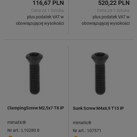
116,67 PLN
520,22 PLN
Cena za 1 Sztuka
Cena za 1 Sztuka
plus podatek VAT w
plus podatek VAT w
obowiązującej wysokości
obowiązującej wysokości
ClampingScrew M2,5x7 T8 IP
Sunk Screw M4x6,9 T15 IP
mimatic®
mimatic®
Nr art.: L10280 8
Nr art.: 107571