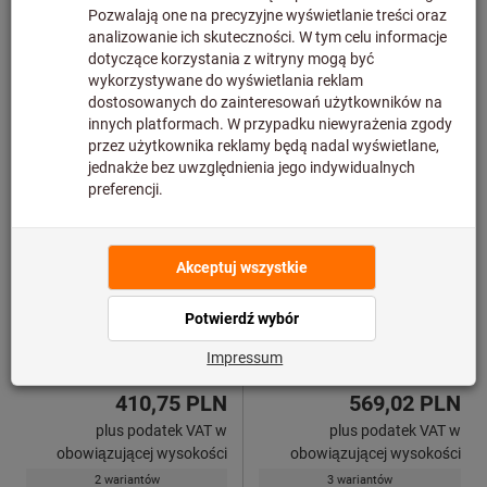
Termometr z sondą
Miernik uniwersalny
pomiarową
testo
testo
Nr art.: 473310
Nr art.: 474080
od
od
410,75 PLN
569,02 PLN
plus podatek VAT w
plus podatek VAT w
obowiązującej wysokości
obowiązującej wysokości
2 wariantów
3 wariantów