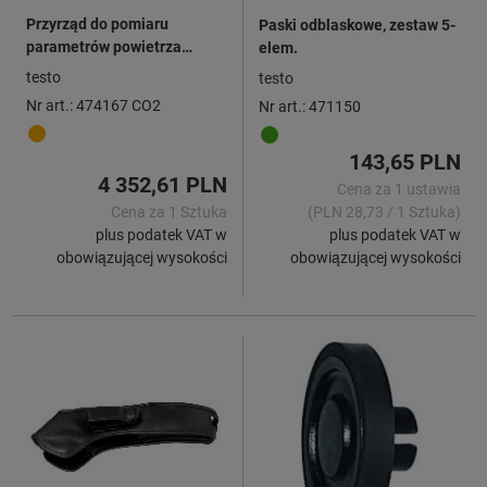
Przyrząd do pomiaru
Paski odblaskowe, zestaw 5-
parametrów powietrza
elem.
Zestaw CO
z funkcją
2
testo
testo
Bluetooth®, Typ: CO2
Nr art.: 474167 CO2
Nr art.: 471150
143,65 PLN
4 352,61 PLN
Cena za 1 ustawia
Cena za 1 Sztuka
(PLN 28,73 / 1 Sztuka)
plus podatek VAT w
plus podatek VAT w
obowiązującej wysokości
obowiązującej wysokości