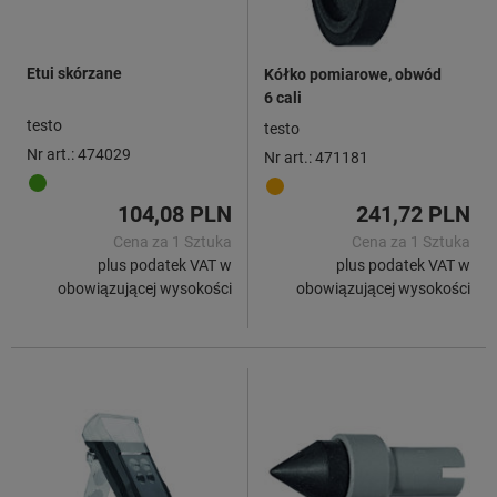
Etui skórzane
Kółko pomiarowe, obwód
6 cali
testo
testo
Nr art.: 474029
Nr art.: 471181
104,08 PLN
241,72 PLN
Cena za 1 Sztuka
Cena za 1 Sztuka
plus podatek VAT w
plus podatek VAT w
obowiązującej wysokości
obowiązującej wysokości