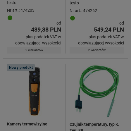
technologią bezprzewodową
testo
testo
Bluetooth®
Nr art.: 474203
Nr art.: 474262
od
od
489,88 PLN
549,24 PLN
plus podatek VAT w
plus podatek VAT w
obowiązującej wysokości
obowiązującej wysokości
2 wariantów
2 wariantów
Nowy produkt
Kamery termowizyjne
Czujnik temperatury, typ K,
Typ: EB