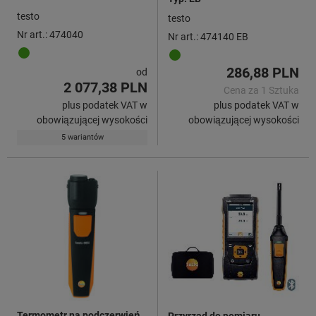
testo
testo
Nr art.: 474040
Nr art.: 474140 EB
286,88 PLN
od
2 077,38 PLN
Cena za 1 Sztuka
plus podatek VAT w
plus podatek VAT w
obowiązującej wysokości
obowiązującej wysokości
5 wariantów
Termometr na podczerwień,
Przyrząd do pomiaru