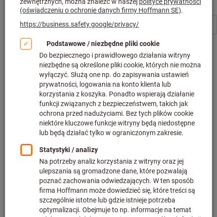
testo
testo
Termohigrometry
Termometr na podczerwień
od
460,21 PLN
od
395,69 PLN
plus podatek VAT w
plus podatek VAT w
obowiązującej wysokości
obowiązującej wysokości
Filtruj i sortuj
540
produkty