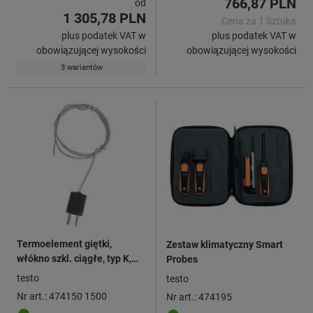
766,87 PLN
od
1 305,78 PLN
Cena za 1 Sztuka
plus podatek VAT w
plus podatek VAT w
obowiązującej wysokości
obowiązującej wysokości
3 wariantów
Termoelement giętki,
Zestaw klimatyczny Smart
włókno szkl. ciągłe, typ K,
Probes
długość: 1500mm
testo
testo
Nr art.: 474150 1500
Nr art.: 474195