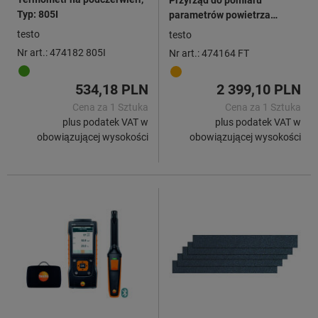
Typ: 805I
parametrów powietrza
Zestaw do pomiaru
testo
testo
wilgotności / temperatury,
Nr art.: 474182 805I
Nr art.: 474164 FT
Typ: FT
534,18 PLN
2 399,10 PLN
Cena za 1 Sztuka
Cena za 1 Sztuka
plus podatek VAT w
plus podatek VAT w
obowiązującej wysokości
obowiązującej wysokości