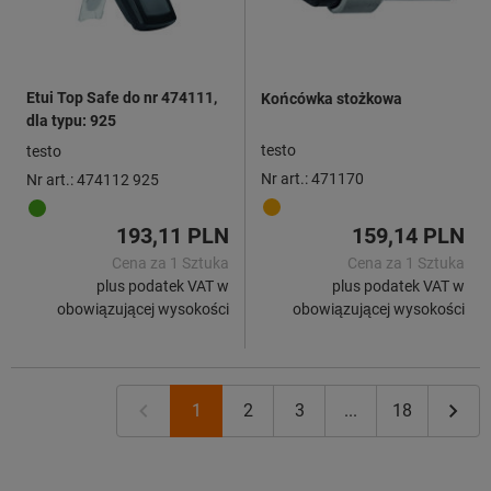
Etui Top Safe do nr 474111,
Końcówka stożkowa
dla typu: 925
testo
testo
Nr art.: 471170
Nr art.: 474112 925
193,11 PLN
159,14 PLN
Cena za 1 Sztuka
Cena za 1 Sztuka
plus podatek VAT w
plus podatek VAT w
obowiązującej wysokości
obowiązującej wysokości
1
2
3
...
18