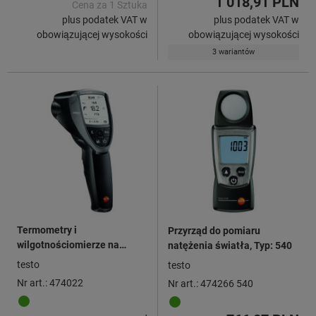
1 018,91 PLN
Cena za 1 Sztuka
plus podatek VAT w
plus podatek VAT w
obowiązującej wysokości
obowiązującej wysokości
3 wariantów
Termometry i
Przyrząd do pomiaru
wilgotnościomierze na
natężenia światła, Typ: 540
podczerwień
testo
testo
Nr art.: 474022
Nr art.: 474266 540