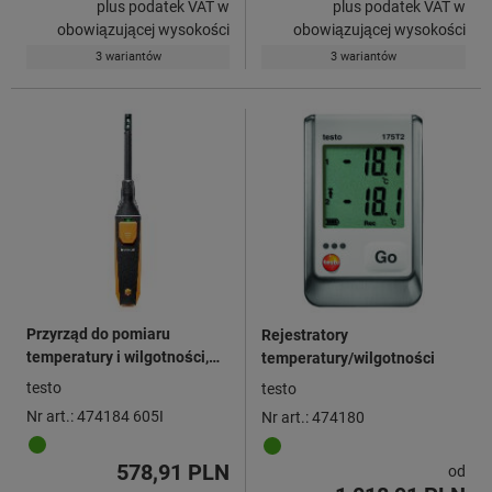
plus podatek VAT w
plus podatek VAT w
obowiązującej wysokości
obowiązującej wysokości
3 wariantów
3 wariantów
Przyrząd do pomiaru
Rejestratory
temperatury i wilgotności,
temperatury/wilgotności
Typ: 605I
testo
testo
Nr art.: 474184 605I
Nr art.: 474180
578,91 PLN
od