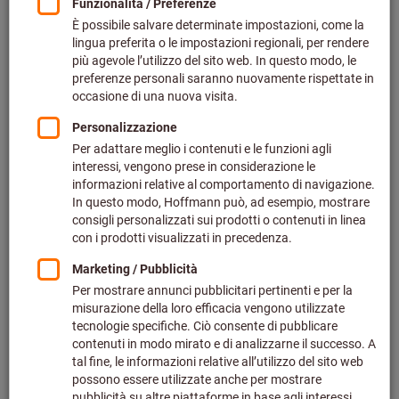
Prezzo set 50 articoli (0,30 € / 1 Articolo)
più IVA all’aliquota corrente
Prezzo più spese di spedizione
Effettua il login
per vedere i tuoi prezzi dedicati.
Misure guanti da lavoro:
7
8
9
10
Guida per le dimensioni
Vuoi ordinare più di un articolo?
Vai alla selezione veloce
Quantità