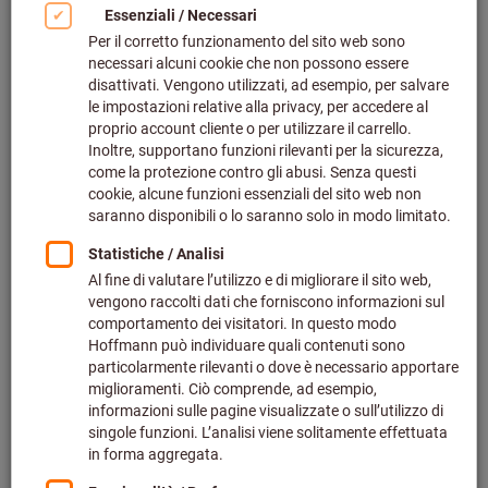
Frese per acciaio
Hoffmann Group ti offre un'ampia gamma di frese per
acciaio professionali, includendo marchi di eccellenza come
Garant, Holex
, Iscar
,
Kyocera
,
Kennametal
,
Simtek
e molti
altri. Scegliendo un solo fornitore specializzato, potrai
semplificare le tue lavorazioni di fresatura su acciaio
e
usufruire di un listino scontato dedicato alla tua azienda,
accessibile direttamente tramite il tuo account eShop.
La scelta della fresa più adatta dipende da diversi fattori:
tipo di lavorazione
(sgrossatura, copiatura, finitura),
profondità e ampiezza dell’intervento (fresa integrale o a
inserti),
strategia di taglio
adottata e parametri operativi. Le
frese professionali per la lavorazione dell’acciaio si
distinguono per il loro
rivestimento ad alta durezza e per
geometrie ottimizzate
, concepite per garantire un'efficace
evacuazione del truciolo. Queste caratteristiche sono