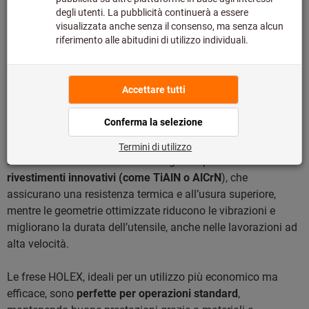
I marchi GARANT e HOLEX offrono utensili di alta qualità
progettati specificamente per ottenere prestazioni affidabili e
costanti su
acciai comuni, legati e altolegati
.
Le frese GARANT si contraddistinguono per l’utilizzo di
rivestimenti innovativi (come TiAlN o AlCrN
), che
assicurano una resistenza termica e all’usura superiore,
mentre le geometrie ottimizzate riducono le vibrazioni e
migliorano la durata dell’utensile, anche nelle lavorazioni ad
alta velocità.
Le frese HOLEX, ideali per un utilizzo più economico ma
efficace, sono
perfette per operazioni standard
,