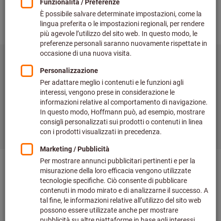
fondamentali per affrontare la robustezza dell’acciaio e
l’elevato volume di trucioli generato durante la lavorazione.
Per le tue esigenze di fresatura, potrai contare su
tecnologie
innovative: HPC
(High Performance Cutting) per elevate
performance di taglio,
MTC
(Multi Task Cutting) ottimizzata
per macchine multitasking,
HSC
(High Speed Cutting) per
lavorazioni ad alta velocità,
HFC
(High Feed Cutting) per
avanzamenti rapidi, e
TPC
(Trochoidal Performance Cutting),
la tecnologia trocoidale più avanzata.