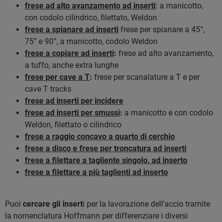
frese ad alto avanzamento ad inserti
: a manicotto,
con codolo cilindrico, filettato, Weldon
frese a spianare ad inserti
frese per spianare a 45°,
75° e 90°, a manicotto, codolo Weldon
frese a copiare ad inserti
:
frese ad alto avanzamento,
a tuffo, anche extra lunghe
frese per cave a T
:
frese per scanalature a T e per
cave T tracks
frese ad inserti per incidere
frese ad inserti per smussi
:
a manicotto e con codolo
Weldon, filettato o cilindrico
frese a raggio concavo a quarto di cerchio
frese a disco e frese per troncatura ad inserti
frese a filettare a tagliente singolo, ad inserto
frese a filettare a più taglienti ad inserto
Puoi
cercare gli insert
i per la lavorazione dell’accio tramite
la nomenclatura Hoffmann per differenziare i diversi