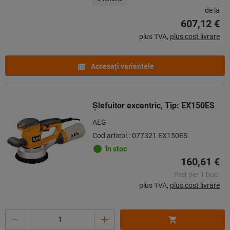
de la
607,12 €
plus TVA,
plus cost livrare
Accesaţi variantele
Şlefuitor excentric, Tip: EX150ES
AEG
Cod articol.: 077321 EX150ES
În stoc
160,61 €
Preț per 1 buc.
plus TVA,
plus cost livrare
Cantitate