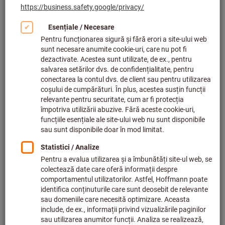
Polizoare drepte (28)
Polizoare cu bandă (430)
Şlefuitoare excentrice (31)
Şlefuitoare excentrice cu acumulator (30)
Maşini de satinat (4)
Şlefuitoare pentru cordoane de sudură pe colţ (1)