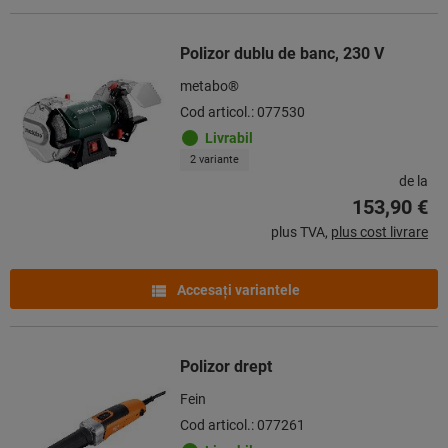
Polizor dublu de banc, 230 V
metabo®
Cod articol.: 077530
Livrabil
2 variante
de la
153,90 €
plus TVA,
plus cost livrare
Accesaţi variantele
Polizor drept
Fein
Cod articol.: 077261