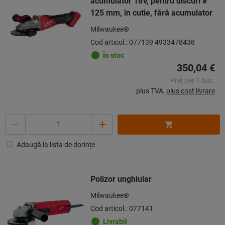
acumulator 18V, pentru discuri ⌀
125 mm, în cutie, fără acumulator
Milwaukee®
Cod articol.: 077139 4933478438
În stoc
350,04 €
Preț per 1 buc.
plus TVA,
plus cost livrare
Cantitate
Adaugă la lista de dorințe
Polizor unghiular
Milwaukee®
Cod articol.: 077141
Livrabil