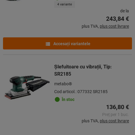
4 variante
de la
243,84 €
plus TVA,
plus cost livrare
Accesaţi variantele
Şlefuitoare cu vibraţii, Tip:
SR2185
metabo®
Cod articol.: 077332 SR2185
În stoc
136,80 €
Preț per 1 buc.
plus TVA,
plus cost livrare