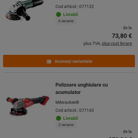
Cod articol.: 077132
Livrabil
6 variante
de la
73,80 €
plus TVA,
plus cost livrare
Accesaţi variantele
Polizoare unghiulare cu
acumulator
Milwaukee®
Cod articol.: 077143
Livrabil
2 variante
de la