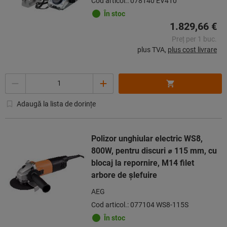
Cod articol.: 078140 EV410
În stoc
1.829,66 €
Preț per 1 buc.
plus TVA,
plus cost livrare
Cantitate
Adaugă la lista de dorințe
Polizor unghiular electric WS8,
800W, pentru discuri ⌀ 115 mm, cu
blocaj la repornire, M14 filet
arbore de şlefuire
AEG
Cod articol.: 077104 WS8-115S
În stoc