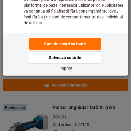
Produse
Polizor unghiular GWS
Produs nou
BOSCH
Cod articol.: 077109
Livrabil
10 variante
de la
69,99 €
plus TVA,
plus cost livrare
Accesaţi variantele
Polizor unghiular fără fir GWS
Produs nou
BOSCH
Cod articol.: 077120