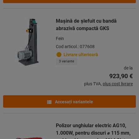
Maşină de şlefuit cu bandă
abrazivă compactă GKS
Fein
Cod articol.: 077608
Livrare ulterioară
3 variante
de la
923,90 €
plus TVA,
plus cost livrare
Accesaţi variantele
Polizor unghiular electric AG10,
1.000W, pentru discuri ⌀ 115 mm,