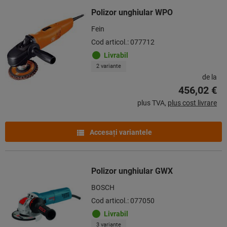
Polizor unghiular WPO
Fein
Cod articol.: 077712
Livrabil
2 variante
de la
456,02 €
plus TVA,
plus cost livrare
Accesaţi variantele
Polizor unghiular GWX
BOSCH
Cod articol.: 077050
Livrabil
3 variante