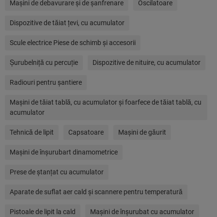
Maşini de debavurare şi de şanfrenare
Oscilatoare
Dispozitive de tăiat ţevi, cu acumulator
Scule electrice Piese de schimb şi accesorii
Şurubelniţă cu percuţie
Dispozitive de nituire, cu acumulator
Radiouri pentru șantiere
Maşini de tăiat tablă, cu acumulator şi foarfece de tăiat tablă, cu
acumulator
Tehnică de lipit
Capsatoare
Maşini de găurit
Maşini de înşurubart dinamometrice
Prese de ştanţat cu acumulator
Aparate de suflat aer cald şi scannere pentru temperatură
Pistoale de lipit la cald
Maşini de înşurubat cu acumulator