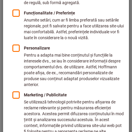
Maşini de şlefuit staţionare (12)
Maşini de polizat (29)
Şlefuitoare cu vibraţii (15)
Şlefuitoare cu vibraţii cu acumulator (26)
Rindele cu acumulator (19)
Filtrare & sortare
964
produse