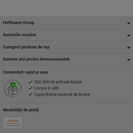
Footer
Hoffmann Group
Serviciile noastre
Categorii produse de top
Suntem aici pentru dumneavoastră
Comandaţi rapid şi uşor
500.000 de articole listate
Livrare în 48h
Capacitatea maximă de livrare
Modalităţi de plată