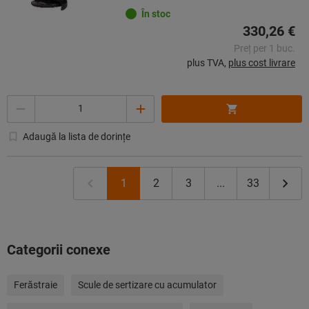
În stoc
330,26 €
Preț per 1 buc.
plus TVA,
plus cost livrare
Cantitate
Adaugă la lista de dorințe
1
2
3
...
33
Categorii conexe
Ferăstraie
Scule de sertizare cu acumulator