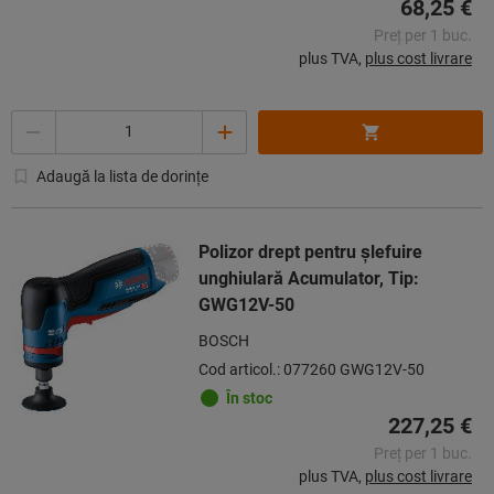
68,25 €
Preț per 1 buc.
plus TVA,
plus cost livrare
Cantitate
Adaugă la lista de dorințe
Polizor drept pentru şlefuire
unghiulară Acumulator, Tip:
GWG12V-50
BOSCH
Cod articol.: 077260 GWG12V-50
În stoc
227,25 €
Preț per 1 buc.
plus TVA,
plus cost livrare