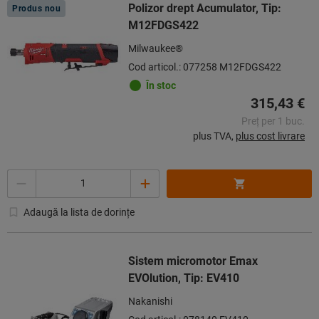
Polizor drept Acumulator, Tip:
Produs nou
M12FDGS422
Milwaukee®
Cod articol.: 077258 M12FDGS422
În stoc
315,43 €
Preț per 1 buc.
plus TVA,
plus cost livrare
Cantitate
Adaugă la lista de dorințe
Sistem micromotor Emax
EVOlution, Tip: EV410
Nakanishi