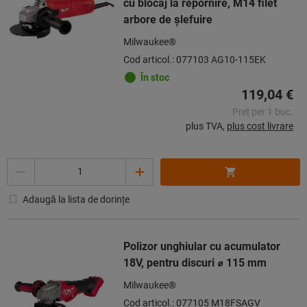
cu blocaj la repornire, M14 filet
arbore de şlefuire
Milwaukee®
Cod articol.: 077103 AG10-115EK
În stoc
119,04 €
Preț per 1 buc.
plus TVA,
plus cost livrare
Cantitate
Adaugă la lista de dorințe
Polizor unghiular cu acumulator
18V, pentru discuri ⌀ 115 mm
Milwaukee®
Cod articol.: 077105 M18FSAGV