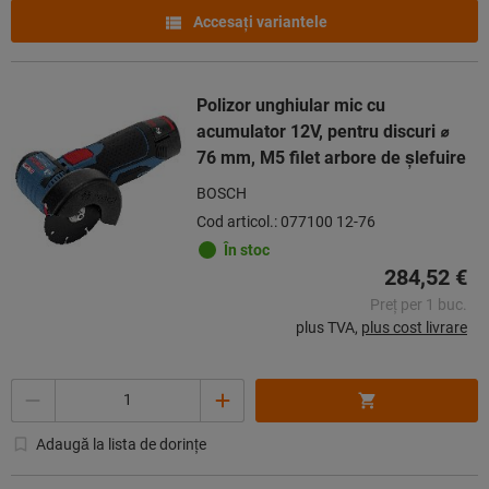
Accesaţi variantele
Polizor unghiular mic cu
acumulator 12V, pentru discuri ⌀
76 mm, M5 filet arbore de şlefuire
BOSCH
Cod articol.: 077100 12-76
În stoc
284,52 €
Preț per 1 buc.
plus TVA,
plus cost livrare
Cantitate
Adaugă la lista de dorințe