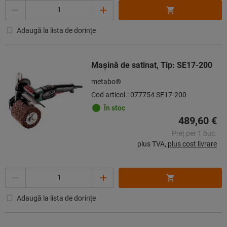
Cantitate
Adaugă la lista de dorințe
Maşină de satinat, Tip: SE17-200
metabo®
Cod articol.: 077754 SE17-200
În stoc
489,60 €
Preț per 1 buc.
plus TVA,
plus cost livrare
Cantitate
Adaugă la lista de dorințe