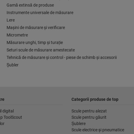
Gamă extinsă de produse
Instrumente universale de măsurare
Lere
Maşini de măsurare şi verificare
Micrometre
Măsurare unghi, timp şi turaţie
Seturi scule de măsurare amestecate
Tehnică de măsurare şi control - piese de schimb şi accesorii
Şubler
tre
Categorii produse de top
l digital
Scule pentru alezat
p ToolScout
Scule pentru găurit
lor
Şublere
Scule electrice şi pneumatice