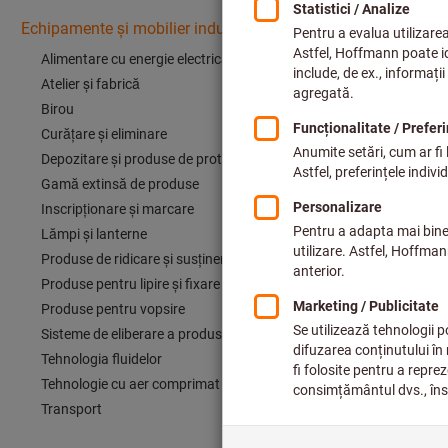
Echipamente şi mobilier industrial
Alimentare cu energie electrică
Atelier și fabrică
Birou
Curățare și eliminare
Depozitare și produse de protecția mediului
Gamă extinsă de produse
Inscripţionare şi marcare
Lămpi şi lanterne
Produse de ridicare și susținere
Produse pentru lipire și fixare
Produse pentru vopsire
Sisteme de eliberare a produselor
Tehnologia fluidelor
Tehnologie cu aer comprimat
Transport