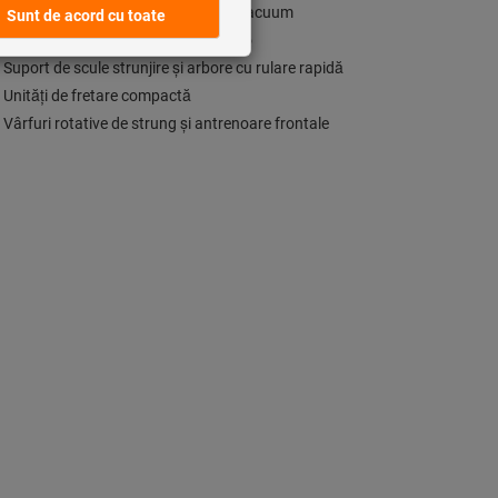
Sistem de strângere şi prindere cu vacuum
Sisteme de strângere în punctul zero
Suport de scule strunjire și arbore cu rulare rapidă
Unități de fretare compactă
Vârfuri rotative de strung şi antrenoare frontale