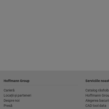
Footer
Hoffmann Group
Serviciile noas
Carieră
Catalog răsfoibi
Locaţii şi parteneri
Hoffmann Grou
Despre noi
Alegerea bacuri
Presă
CAD tool data