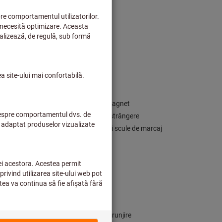
Polizare de precizie
Produse pentru şlefuire manuală
Scule cu pâslă
Scule de șlefuit și scule de lustruire
Unelte de finisare satinată
Șlefuire prin vibraţii
hnologie de strângere
Dispozitive de fixare şi prindere cu magnet
Dispozitive de măsurare tehnică de strângere
Elemente auxiliare pentru montare şi scule de marcaj
Elemente mecanice de strângere
Gamă extinsă de produse
Mandrine pentru burghiu
Menghine
Portscule
Prelucrare filete
Prindere piese de prelucrat pentru strunjire