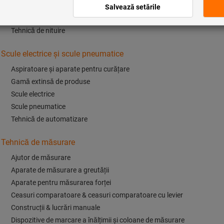
Scule pentru pregătirea cablurilor
Seturi de scule amestecate
Tehnică de nituire
Scule electrice şi scule pneumatice
Aspiratoare şi aparate pentru curăţare
Gamă extinsă de produse
Scule electrice
Scule pneumatice
Tehnică de automatizare
Tehnică de măsurare
Ajutor de măsurare
Aparate de măsurare a greutăţii
Aparate pentru măsurarea forţei
Ceasuri comparatoare & ceasuri comparatoare cu levier
Construcţii & lucrări manuale
Dispozitive de marcare a înălţimii şi coloane de măsurare