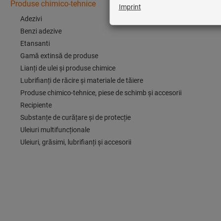
Produse chimico-tehnice
Adezivi
Benzi adezive
Etansanti
Gamă extinsă de produse
Lianţi de ulei şi produse chimice
Lubrifianţi de răcire şi materiale de tăiere
Produse chimico-tehnice, piese de schimb şi accesorii
Recipiente
Substanţe de curăţare şi de protecţie
Uleiuri multifuncţionale
Uleiuri, grăsimi, lubrifianţi și accesorii