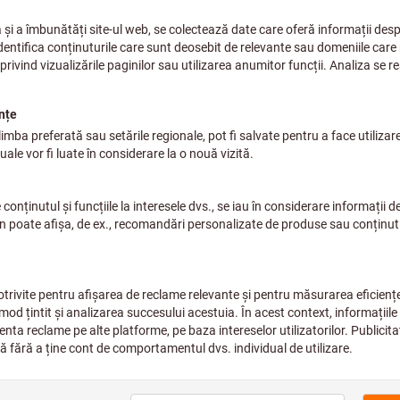
Protecţia pielii şi primul ajutor
Protecţie respiratorie
Îmbrăcăminte de lucru
Îmbrăcăminte de protecţie
Scule de mână
Cleşti şi pensete
Te
Debavuratoare şi răzuitoare
Depozitarea sculelor de mână
Gamă extinsă de produse
Instrumente de impact
Scule de montaj
Scule de montaj şi demontaj
Scule de mână - accesorii
Scule de prelucrare a ţevilor
Scule de strângere
Scule de tăiat
Scule dinamometrice