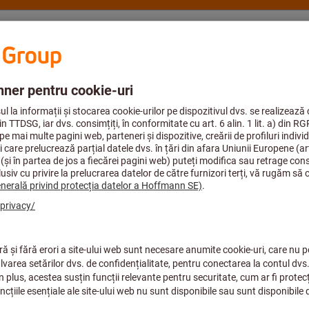
onsultanţă şi suport
Hoffmann Group
Ind. aerospaţială
Protecţia muncii
Te
Dispozitive de asigurare contra căderii
Gamă extinsă de produse
Indicatoare de siguranţă
Protecţia auzului
Protecţia capului şi a feţei
Protecţia mâinilor
Protecţia ochilor
Protecţia picioarelor