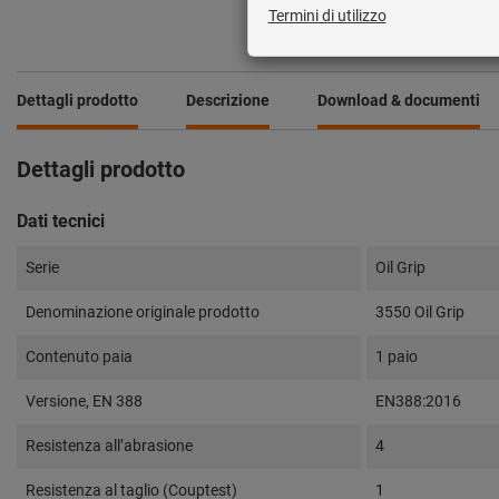
Dettagli prodotto
Descrizione
Download & documenti
Dettagli prodotto
Dati tecnici
Serie
Oil Grip
Denominazione originale prodotto
3550 Oil Grip
Contenuto paia
1 paio
Versione, EN 388
EN388:2016
Resistenza all’abrasione
4
Resistenza al taglio (Couptest)
1