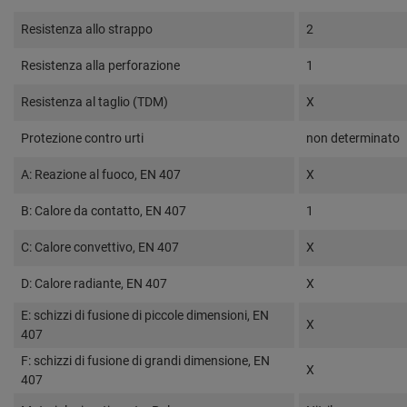
Resistenza allo strappo
2
Resistenza alla perforazione
1
Resistenza al taglio (TDM)
X
Protezione contro urti
non determinato
A: Reazione al fuoco, EN 407
X
B: Calore da contatto, EN 407
1
C: Calore convettivo, EN 407
X
D: Calore radiante, EN 407
X
E: schizzi di fusione di piccole dimensioni, EN
X
407
F: schizzi di fusione di grandi dimensione, EN
X
407