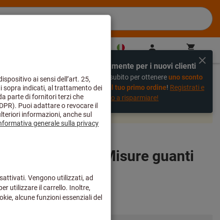
IT
(
it
)
Accedi
Carrello
Acquisto veloce
Esclusivamente per i nuovi clienti
%
Registrati subito per ottenere
uno sconto
del 20% sul tuo primo ordine
!
Registrati e
inizia subito a risparmiare!
 e saranno evasi dal nostro magazzino centrale come di
3550 // OIL GRIP, Misure guanti