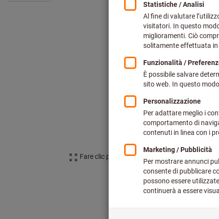
Fare clic per ingrandire l‘immagine