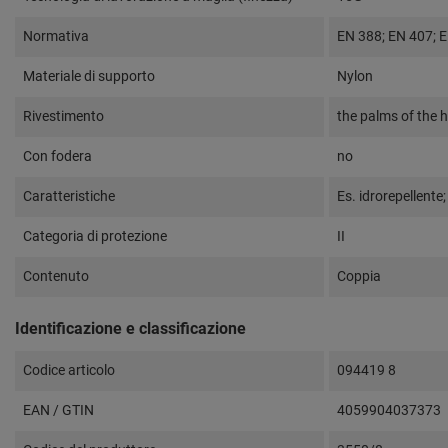
Normativa
EN 388; EN 407; 
Materiale di supporto
Nylon
Rivestimento
the palms of the h
Con fodera
no
Caratteristiche
Es. idrorepellente;
Categoria di protezione
II
Contenuto
Coppia
Identificazione e classificazione
Codice articolo
094419 8
EAN / GTIN
4059904037373