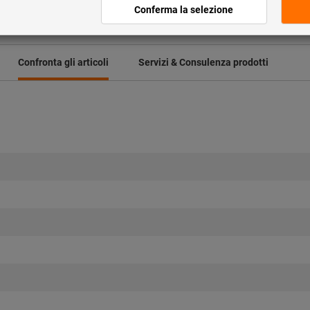
Aggiungi alla lista dei preferi
Confronta gli articoli
Servizi & Consulenza prodotti