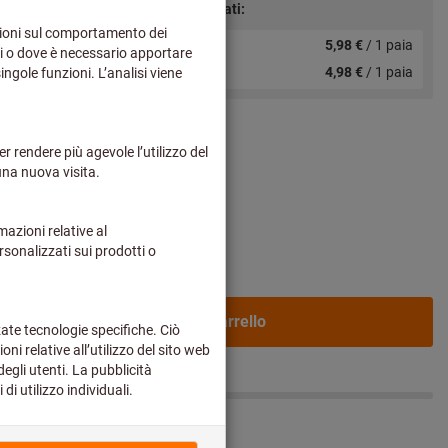
Prezzi scaglionati:
da 1 paia
5,98 €
/ 1 paia
o più spese di
da 12 paia
4,98 €
/ 1 paia
uoi prezzi
0
11
Nel carrello