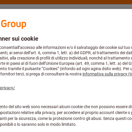
fmann Group
Cataloghi
Academy
Aerospace
ni
Guanti multiuso
Agosto compresi. Puoi continuare ad effettuare i tuoi ordini tramite eShop
Paio di guanti 
da lavoro: 8
Codice art.:
094419 8