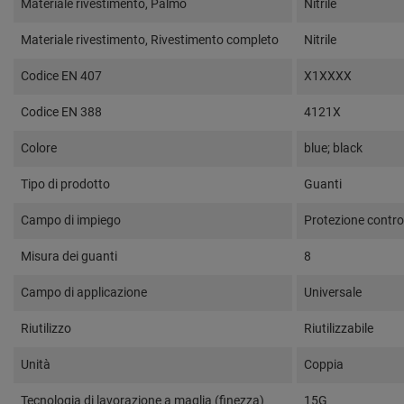
Materiale rivestimento, Palmo
Nitrile
Materiale rivestimento, Rivestimento completo
Nitrile
Codice EN 407
X1XXXX
Codice EN 388
4121X
Colore
blue; black
Tipo di prodotto
Guanti
Campo di impiego
Protezione contro 
Misura dei guanti
8
Campo di applicazione
Universale
Riutilizzo
Riutilizzabile
Unità
Coppia
Tecnologia di lavorazione a maglia (finezza)
15G