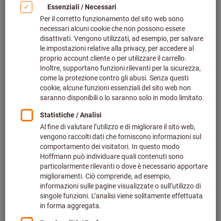
Codice art.: 091618 XS
Polo da uomo ESD CONDUCTEX® Cotton Knit,
grigio argento, Taglia: XS
Codice art.:
091626 XS