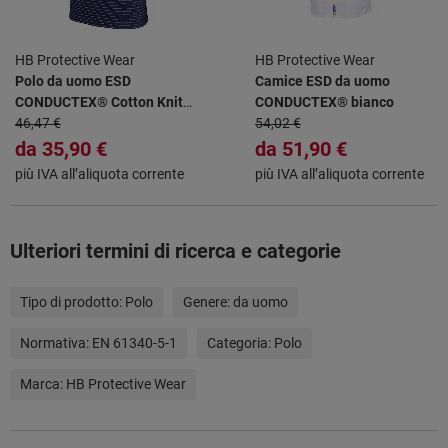
HB Protective Wear
HB Protective Wear
Polo da uomo ESD
Camice ESD da uomo
CONDUCTEX® Cotton Knit
CONDUCTEX® bianco
navy
46,47 €
54,02 €
da
35,90 €
da
51,90 €
più IVA all’aliquota corrente
più IVA all’aliquota corrente
Ulteriori termini di ricerca e categorie
Tipo di prodotto:
Polo
Genere:
da uomo
Normativa:
EN 61340-5-1
Categoria:
Polo
Marca:
HB Protective Wear