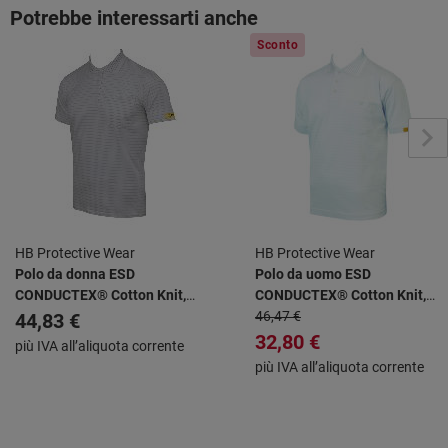
Potrebbe interessarti anche
Sconto
HB Protective Wear
HB Protective Wear
Polo da donna ESD
Polo da uomo ESD
CONDUCTEX® Cotton Knit,
CONDUCTEX® Cotton Knit,
grigio argento, Taglia: L
bianco, Taglia: L
46,47 €
44,83 €
32,80 €
più IVA all’aliquota corrente
più IVA all’aliquota corrente