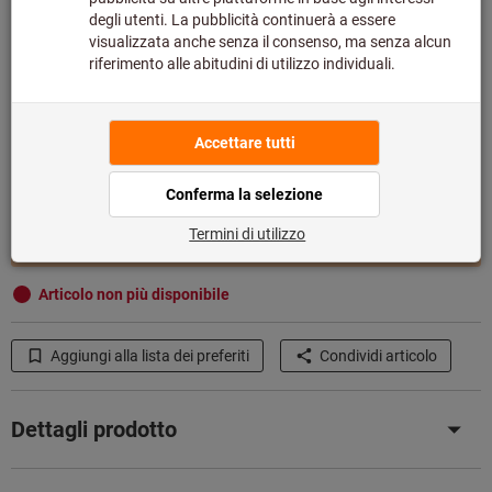
Taglia:
%
%
%
%
Sconto
Sconto
Sconto
Sconto
S
M
L
XL
2XL
XS
3XL
Vuoi ordinare più di un articolo?
Vai alla selezione veloce
Quantità
Nel carrello
Articolo non più disponibile
Aggiungi alla lista dei preferiti
Condividi articolo
Dettagli prodotto