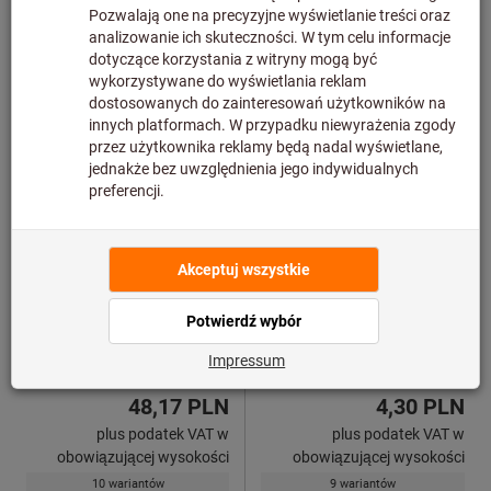
Klucze nastawne do
Nakrętki z kołnierzem
nakrętek z otworami
czołowymi proste
amf
amf
Nr art.: 375390
Nr art.: 628600
od
od
48,17 PLN
4,30 PLN
plus podatek VAT w
plus podatek VAT w
obowiązującej wysokości
obowiązującej wysokości
10 wariantów
9 wariantów