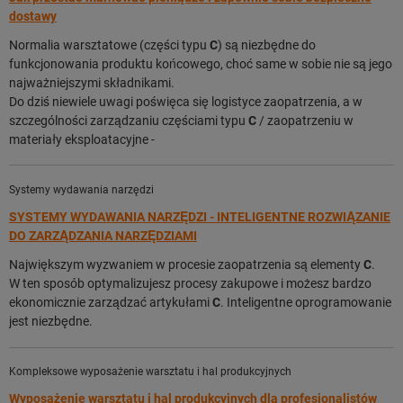
dostawy
Normalia warsztatowe (części typu
C
) są niezbędne do
funkcjonowania produktu końcowego, choć same w sobie nie są jego
najważniejszymi składnikami.
Do dziś niewiele uwagi poświęca się logistyce zaopatrzenia, a w
szczególności zarządzaniu częściami typu
C
/ zaopatrzeniu w
materiały eksploatacyjne -
Systemy wydawania narzędzi
SYSTEMY WYDAWANIA NARZĘDZI - INTELIGENTNE ROZWIĄZANIE
DO ZARZĄDZANIA NARZĘDZIAMI
Największym wyzwaniem w procesie zaopatrzenia są elementy
C
.
W ten sposób optymalizujesz procesy zakupowe i możesz bardzo
ekonomicznie zarządzać artykułami
C
. Inteligentne oprogramowanie
jest niezbędne.
Kompleksowe wyposażenie warsztatu i hal produkcyjnych
Wyposażenie warsztatu i hal produkcyjnych dla profesjonalistów