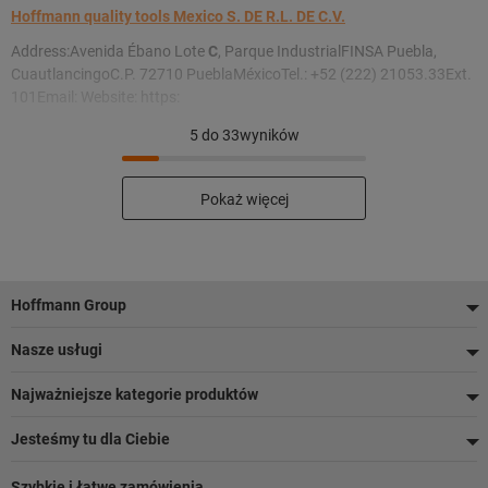
Hoffmann quality tools Mexico S. DE R.L. DE C.V.
Address:Avenida Ébano Lote
C
, Parque IndustrialFINSA Puebla,
CuautlancingoC.P. 72710 PueblaMéxicoTel.: +52 (222) 21053.33Ext.
101Email: Website: https:
5
do 33wyników
Pokaż więcej
Stopka
Hoffmann Group
Nasze usługi
Najważniejsze kategorie produktów
Jesteśmy tu dla Ciebie
Szybkie i łatwe zamówienia