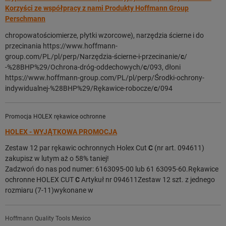
Korzyści ze współpracy z nami Produkty Hoffmann Group
Perschmann
chropowatościomierze, płytki wzorcowe), narzędzia ścierne i do
przecinania https://www.hoffmann-
group.com/PL/pl/perp/Narzędzia-ścierne-i-przecinanie/
c
/
-%28BHP%29/Ochrona-dróg-oddechowych/
c
/093, dłoni
https://www.hoffmann-group.com/PL/pl/perp/Środki-ochrony-
indywidualnej-%28BHP%29/Rękawice-robocze/
c
/094
Promocja HOLEX rękawice ochronne
HOLEX - WYJĄTKOWA PROMOCJA
Zestaw 12 par rękawic ochronnych Holex Cut
C
(nr art. 094611)
zakupisz w lutym aż o 58% taniej!
Zadzwoń do nas pod numer: 6163095-00 lub 61 63095-60.Rękawice
ochronne HOLEX CUT
C
Artykuł nr 094611Zestaw 12 szt. z jednego
rozmiaru (7-11)wykonane w
Hoffmann Quality Tools Mexico