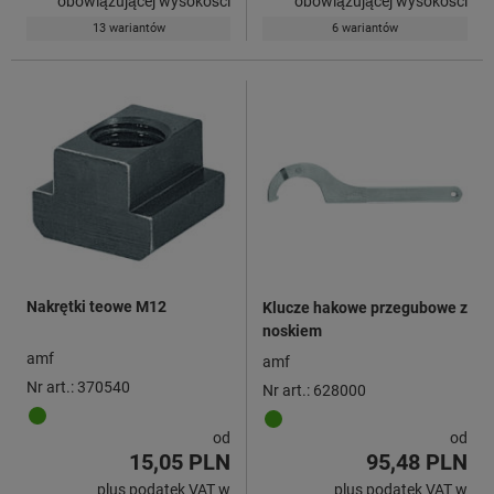
obowiązującej wysokości
obowiązującej wysokości
13 wariantów
6 wariantów
Nakrętki teowe M12
Klucze hakowe przegubowe z
noskiem
amf
amf
Nr art.: 370540
Nr art.: 628000
od
od
15,05 PLN
95,48 PLN
plus podatek VAT w
plus podatek VAT w