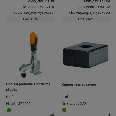
223,65 PLN
156,99 PLN
plus podatek VAT w
plus podatek VAT w
obowiązującej wysokości
obowiązującej wysokości
5 wariantów
8 wariantów
Dociski pionowe z poziomą
Kamienie precyzyjne
stopką
amf
amf
Nr art.: 375370
Nr art.: 376500
od
od