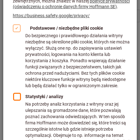
amf
amf
Klucze mocujące ER
Nakrętki teowe z gwintem
od
90,32 PLN
od
11,18 PLN
plus podatek VAT w
plus podatek VAT w
obowiązującej wysokości
obowiązującej wysokości
Filtruj i sortuj
2985
produkty