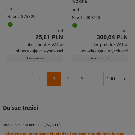
1/2 cala
amf
amf
Nr art.: 375325
Nr art.: 309700
od
od
25,81 PLN
300,64 PLN
plus podatek VAT w
plus podatek VAT w
obowiązującej wysokości
obowiązującej wysokości
9 wariantów
4 wariantów
1
2
3
...
100
Dalsze treści
Zaopatrzenie w normalia (części C)
Jak przestać marnować pieniądze i zapewnić sobie bezpieczne