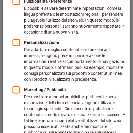
più IVA all’aliquota corrente
Prezzo più spese di spedizione
Effettua il login
per vedere i tuoi prezzi dedicati.
Quantità
Nel carrello
Disponibile a magazzino
Aggiungi alla lista dei preferiti
Condividi articolo