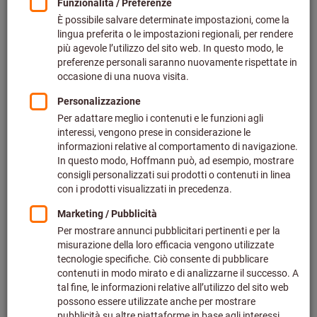
Prezzo set 12 paia (0,74 € / 1 paia)
più IVA all’aliquota corrente
Prezzo più spese di spedizione
Effettua il login
per vedere i tuoi prezzi dedicati.
Misure guanti da lavoro:
7
8
9
10
11
Guida per le dimensioni
Quantità