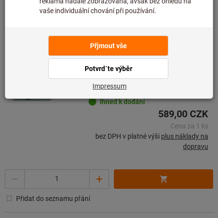
K variantám
Adaptér pro korunkové vrtáky
(Weldon)
Fein
Artiklové číslo: 119040
Ihned k dodání
589,00 CZK
Cena za 1 ks
bez DPH v platné výši
plus náklady na
dopravu
Množství
Přidat do seznamu přání