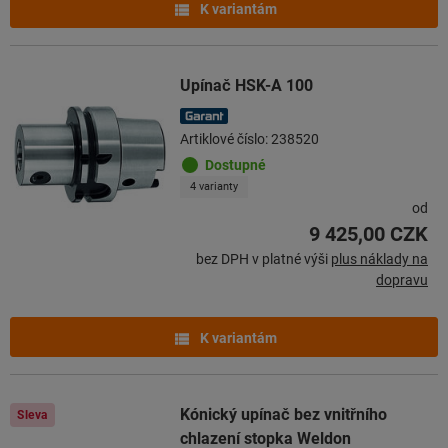
K variantám
Upínač HSK-A 100
Artiklové číslo: 238520
Dostupné
4 varianty
od
9 425,00 CZK
bez DPH v platné výši
plus náklady na
dopravu
K variantám
Kónický upínač bez vnitřního
Sleva
chlazení stopka Weldon