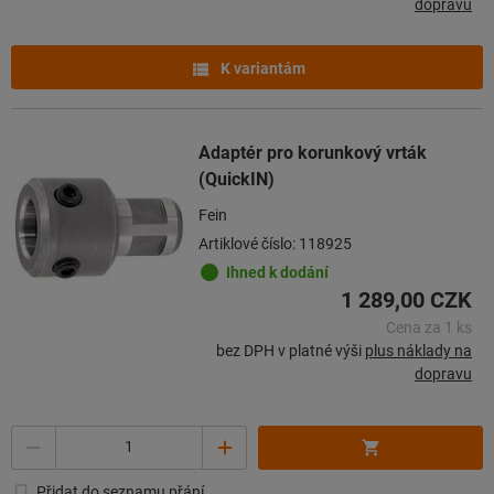
dopravu
K variantám
Adaptér pro korunkový vrták
(QuickIN)
Fein
Artiklové číslo: 118925
Ihned k dodání
1 289,00 CZK
Cena za 1 ks
bez DPH v platné výši
plus náklady na
dopravu
Množství
Přidat do seznamu přání