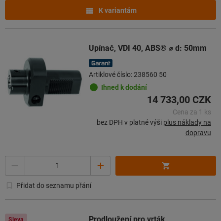
K variantám
Upínač, VDI 40, ABS® ⌀ d: 50mm
Artiklové číslo: 238560 50
Ihned k dodání
14 733,00 CZK
Cena za 1 ks
bez DPH v platné výši
plus náklady na
dopravu
Množství
Přidat do seznamu přání
Prodloužení pro vrták
Sleva