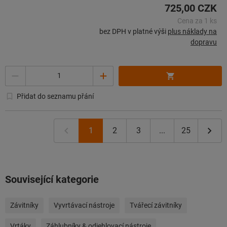
725,00 CZK
Cena za 1 ks
bez DPH v platné výši
plus náklady na
dopravu
Množství
Přidat do seznamu přání
1
2
3
...
25
Související kategorie
Závitníky
Vyvrtávací nástroje
Tvářecí závitníky
Vrtáky
Záhlubníky & odjehlovací nástroje