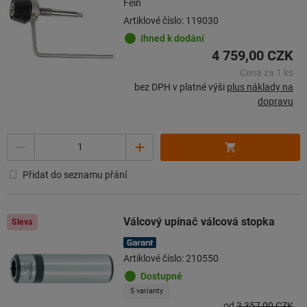
Fein
Artiklové číslo: 119030
Ihned k dodání
4 759,00 CZK
Cena za 1 ks
bez DPH v platné výši
plus náklady na
dopravu
Množství
Přidat do seznamu přání
Válcový upínač válcová stopka
Sleva
Artiklové číslo: 210550
Dostupné
5 varianty
od
3 357,00 CZK