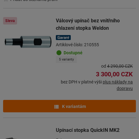
Válcový upínač bez vnitřního
Sleva
chlazení stopka Weldon
Artiklové číslo: 210555
Dostupné
5 varianty
od
4 290,00 CZK
3 300,00 CZK
bez DPH v platné výši
plus náklady na
dopravu
K variantám
Upínací stopka QuickIN MK2