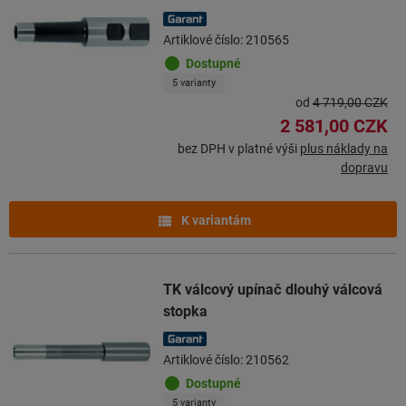
Artiklové číslo: 210565
Dostupné
5 varianty
od
4 719,00 CZK
2 581,00 CZK
bez DPH v platné výši
plus náklady na
dopravu
K variantám
TK válcový upínač dlouhý válcová
stopka
Artiklové číslo: 210562
Dostupné
5 varianty