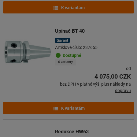
K variantám
Upínač BT 40
Artiklové číslo: 237655
Dostupné
6 varianty
od
4 075,00 CZK
bez DPH v platné výši
plus náklady na
dopravu
K variantám
Redukce HW63