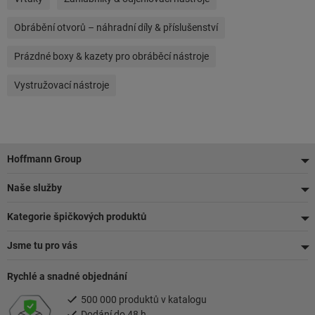
Obrábění otvorů – náhradní díly & příslušenství
Prázdné boxy & kazety pro obráběcí nástroje
Vystružovací nástroje
Zápatí
Hoffmann Group
Naše služby
Kategorie špičkových produktů
Jsme tu pro vás
Rychlé a snadné objednání
500 000 produktů v katalogu
Dodání do 48 h