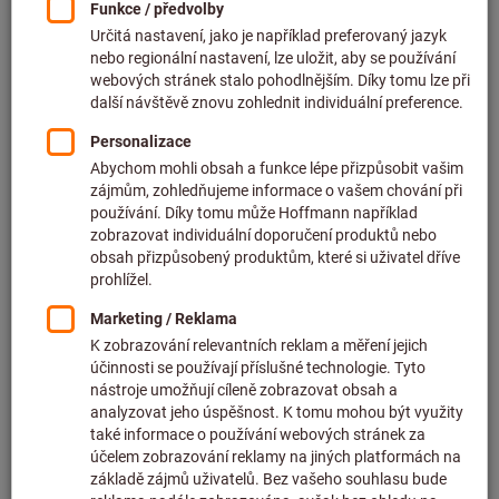
od
2 155,00 CZK
bez DPH v platné výši
plus náklady na
dopravu
K variantám
Upínač MK
Artiklové číslo: 118922
Dostupné
2 varianty
od
2 117,00 CZK
bez DPH v platné výši
plus náklady na
dopravu