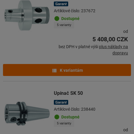
Artiklové číslo: 237672
Dostupné
5 varianty
od
5 408,00 CZK
bez DPH v platné výši
plus náklady na
dopravu
K variantám
Upínač SK 50
Artiklové číslo: 238440
Dostupné
5 varianty
od