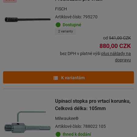
FISCH
Artiklové číslo: 795270
Dostupné
2 varianty
od
941,00 CZK
880,00 CZK
bez DPH v platné výši
plus náklady na
dopravu
K variantám
Upínací stopka pro vrtací korunku,
Celková délka: 105mm
Milwaukee®
Artiklové číslo: 788022 105
Ihned k dodání