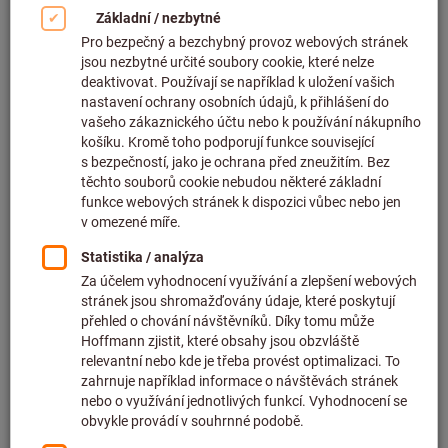
Upínací pouzdra (97)
Adaptéry (13)
Filtr & řazení
732
Produkt
Produkty
Držák kombinovaného plochého
nejprodávanější
záhlubníku
GfS
Artiklové číslo: 156720
Dostupné
9 varianty