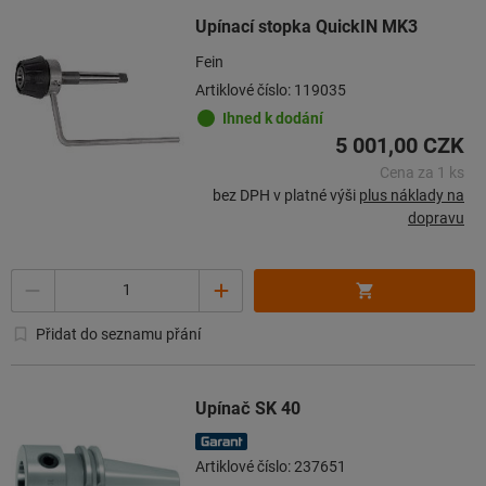
Upínací stopka QuickIN MK3
Fein
Artiklové číslo: 119035
Ihned k dodání
5 001,00 CZK
Cena za 1 ks
bez DPH v platné výši
plus náklady na
dopravu
Množství
Přidat do seznamu přání
Upínač SK 40
Artiklové číslo: 237651