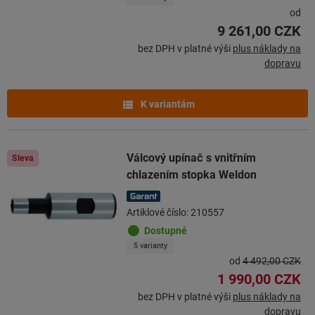
od
9 261,00 CZK
bez DPH v platné výši
plus náklady na
dopravu
K variantám
Válcový upínač s vnitřním
Sleva
chlazením stopka Weldon
Artiklové číslo: 210557
Dostupné
5 varianty
od
4 492,00 CZK
1 990,00 CZK
bez DPH v platné výši
plus náklady na
dopravu