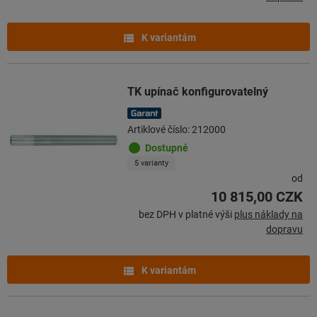
K variantám
TK upínač konfigurovatelný
Artiklové číslo: 212000
Dostupné
5 varianty
od
10 815,00 CZK
bez DPH v platné výši
plus náklady na
dopravu
K variantám