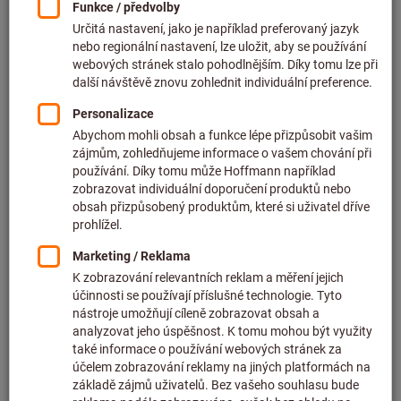
PŘEBROUŠENÍ NÁSTROJŮ OD
HOFFMANN GROUP
Vaše obráběcí nástroje při přebrušování v těch nejlepších
rukou.
Výrobce přímo na místě.
Profesionální tým specialistů.
Solidní poradenství.
Nejvyšší pečlivost při
kontrole, renovaci i zaslání zpět. Prověříme vaše nástroje
před broušením z hlediska způsobu a rozsahu, a také z
hlediska rentability potřebné renovace. Nástroje, které již
nelze přebrousit (nebo jen za cenu příliš vysokých nákladů),
obdržíte zpět označené a bezplatně.
Uvedeme váš nástroj opět do nejlepší formy. Nechte si od
nás nabrousit své obráběcí nástroje. Protože nic není tak
dobré jako originál.