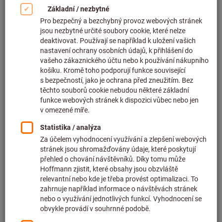
obráběcích nástrojů.