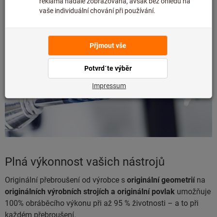
VAŠE VÝHODY
Plná výkonnost vašich nástrojů
Originální přebroušení od výrobce s
originální geometrií
na
originálních výrobních strojích a originální povlak
umožňuje
100% obráběcího výkonu při až 95 % životnosti – a to při
každém přebroušení.