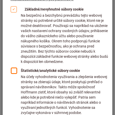
Kliknutím zväčšíte obrázok