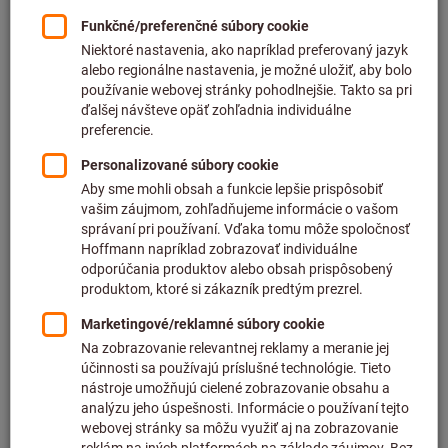
Cena za 1 ks
plus DPH
plus náklady na dopravu
Individuálne ceny pre obchodných zákazníkov po
prihlásení.
Počet
Do nákupného košíka
Preposielanie zásielok
Predpokladaný čas dodania: 1 – 2 týždne
Upozorňujeme, že dodacia lehota a obmedzená rada:
Túto položku pre Vás objednávame priamo od výrobcu,
pretože nie je súčasťou nášho hlavného sortimentu, a
preto ju nemáme na sklade.
Informácie