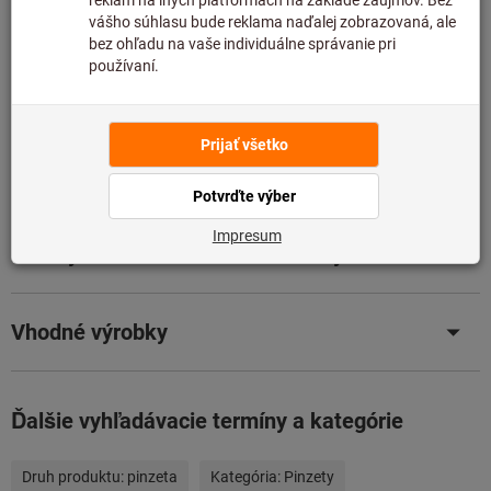
Pridať do zoznamu želaní
Zdieľajte položku
Podrobnosti o výrobku
Popis
Súbory na stiahnutie a dokumenty
Vhodné výrobky
Ďalšie vyhľadávacie termíny a kategórie
Druh produktu:
pinzeta
Kategória:
Pinzety