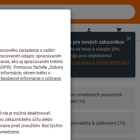
SK
(
sk
)
Prihlásiť sa
Nákupný košík
Priamy nákup
Výhradne pre nových zákazníkov
%
Zaregistrujte sa teraz a získajte 20%
zľavu na svoju prvú objednávku!
Zaregistrujte sa teraz a začnite šetriť ešte
dnes!
 a páčkové
Súpravy zmiešaných posuvných
meradiel (10)
Výškové nádrhy & výškomery (75)