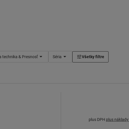
a technika & Presnosť
Séria
Všetky filtre
plus DPH
plus náklady