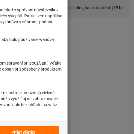
bné stroje
Meranie uhlov, času a otáčok (151)
ýrobkov