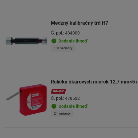
Medzný kalibračný tŕň H7
Č. pol.: 484000
Dodanie ihneď
101 varianty
Rolička škárových mierok 12,7 mm×5 
Č. pol.: 478502
Dodanie ihneď
24 varianty