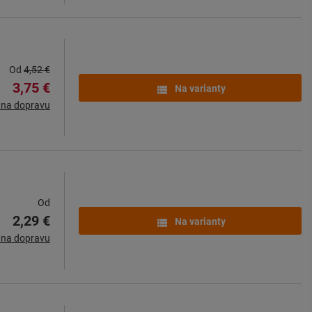
Od
4,52 €
3,75 €
Na varianty
 na dopravu
Od
2,29 €
Na varianty
 na dopravu