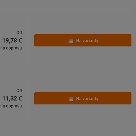
Od
19,78 €
Na varianty
 na dopravu
Od
11,32 €
Na varianty
 na dopravu