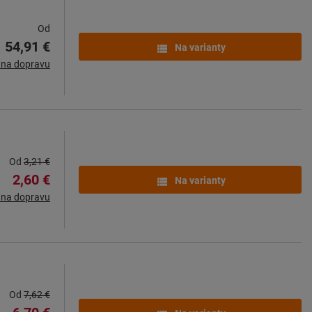
Od
54,91 €
Na varianty
 na dopravu
Od
3,21 €
2,60 €
Na varianty
 na dopravu
Od
7,62 €