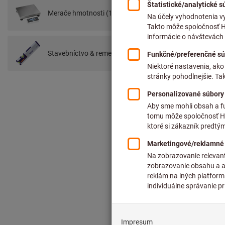
Merače hmotnosti (1641)
Sil
Met
Stavebníctvo & remeslá (1019)
prí