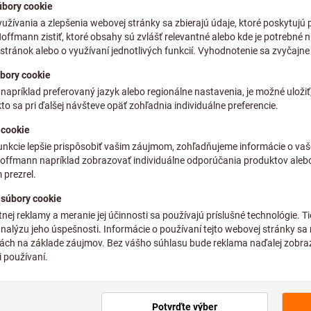
Meracie stroje & skúšo
omery (83)
(2762)
rológia náhradné diely &
Rozšírený sortiment v
slušenstvo (4428)
(2483)