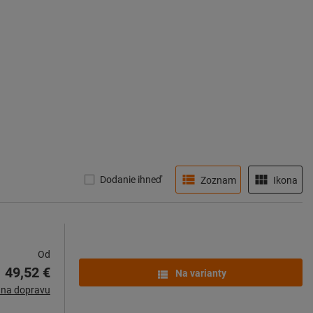
Dodanie ihneď
Zoznam
Ikona
Od
49,52 €
Na varianty
 na dopravu