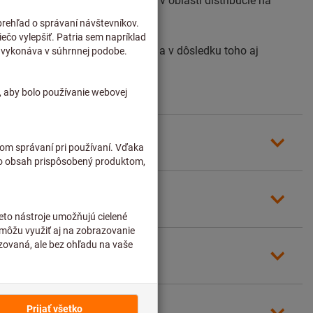
Litve. Dlhoročné partnerstvá v oblasti distribúcie na
i dodávok, štandardov kvality a v dôsledku toho aj