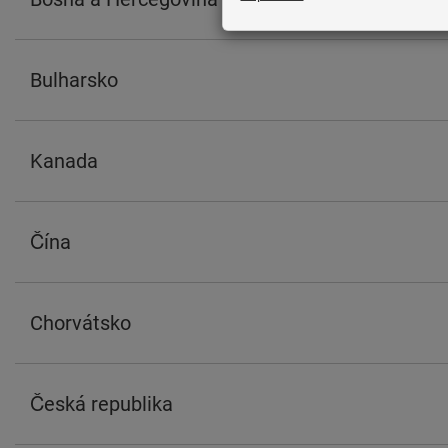
Bulharsko
Kanada
Čína
Chorvátsko
Česká republika