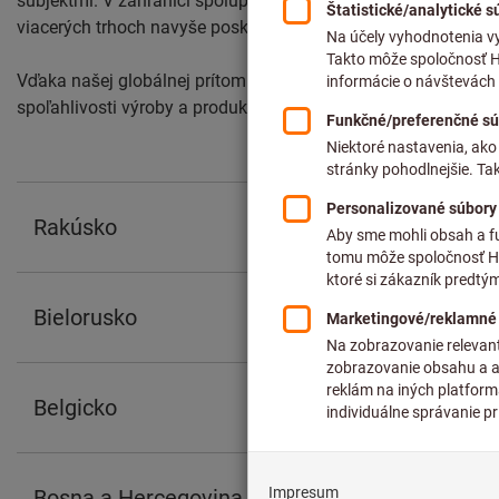
subjektmi. V zahraničí spolupracujeme so spoločnosťami SFS 
viacerých trhoch navyše poskytujú skupine Hoffmann ďalšie s
Vďaka našej globálnej prítomnosti môžeme viac ako 135 000 
spoľahlivosti výroby a produktivity.
Rakúsko
Bielorusko
Belgicko
Bosna a Hercegovina