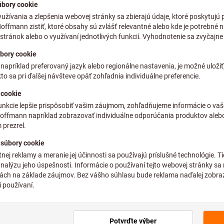
unimarket vo Švajčiarsku, Ravema vo Švédsku a UAB Metmatus v 
pôsoby vykonávania jej aktivít.
zákazníkom ponúknuť najvyššiu úroveň zabezpečenia dostupnost