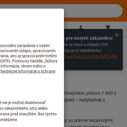
SK
(
sk
)
Prihlásiť sa
Nákupný košík
Priamy nákup
Výhradne pre nových zákazníkov
%
Zaregistrujte sa teraz a získajte 20%
zľavu na svoju prvú objednávku!
Zaregistrujte sa teraz a začnite šetriť ešte
dnes!
000 zamestnancov vo viac ako 50 krajinách, pričom 1 400 z
otrebujete, aby ste sa posunuli vpred – kedykoľvek a
gge v Bielefelde, pričom všetky sú právne nezávislými