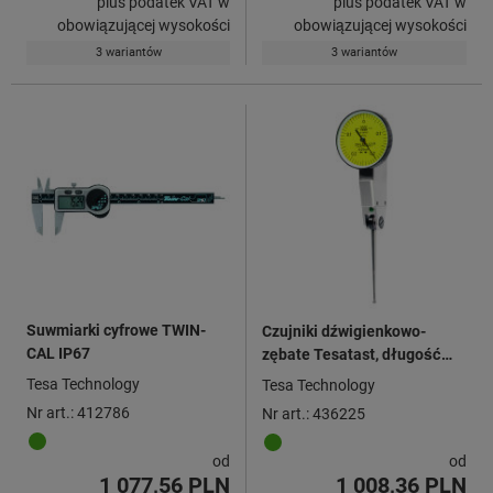
plus podatek VAT w
plus podatek VAT w
obowiązującej wysokości
obowiązującej wysokości
3 wariantów
3 wariantów
Suwmiarki cyfrowe TWIN-
Czujniki dźwigienkowo-
CAL IP67
zębate Tesatast, długość
dźwigni 36,5 mm
Tesa Technology
Tesa Technology
Nr art.: 412786
Nr art.: 436225
od
od
1 077,56 PLN
1 008,36 PLN