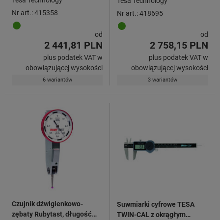
Tesa Technology
Nr art.: 415358
Nr art.: 418695
od
od
2 441,81 PLN
2 758,15 PLN
plus podatek VAT w
plus podatek VAT w
obowiązującej wysokości
obowiązującej wysokości
6 wariantów
3 wariantów
Czujnik dźwigienkowo-
Suwmiarki cyfrowe TESA
zębaty Rubytast, długość
TWIN-CAL z okrągłym