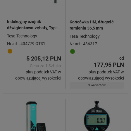
Indukcyjny czujnik
Końcówka HM, długość
dźwigienkowo-zębaty, Typ:
ramienia 36,5 mm
GT31
Tesa Technology
Tesa Technology
Nr art.: 434779 GT31
Nr art.: 436317
5 205,12 PLN
od
177,95 PLN
Cena za 1 Sztuka
plus podatek VAT w
plus podatek VAT w
obowiązującej wysokości
obowiązującej wysokości
3 wariantów