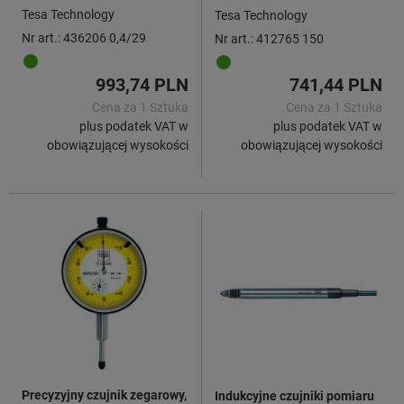
dźwigni 12,5 mm z kulką
głębokościomierzem, zakres
Tesa Technology
Tesa Technology
rubinową, zakres wskazań w
pomiarowy: 150mm
Nr art.: 436206 0,4/29
Nr art.: 412765 150
każdym kierunku / ⌀
obudowy: 0,4/29mm
993,74 PLN
741,44 PLN
Cena za 1 Sztuka
Cena za 1 Sztuka
plus podatek VAT w
plus podatek VAT w
obowiązującej wysokości
obowiązującej wysokości
Precyzyjny czujnik zegarowy,
Indukcyjne czujniki pomiaru