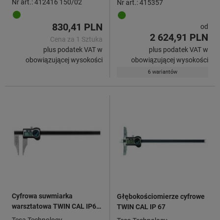
Nr art.: 412416 150/02
Nr art.: 415357
830,41 PLN
od
2 624,91 PLN
Cena za 1 Sztuka
plus podatek VAT w
plus podatek VAT w
obowiązującej wysokości
obowiązującej wysokości
6 wariantów
Cyfrowa suwmiarka
Głębokościomierze cyfrowe
warsztatowa TWIN CAL IP67,
TWIN CAL IP 67
bez macek pomiarowych
Tesa Technology