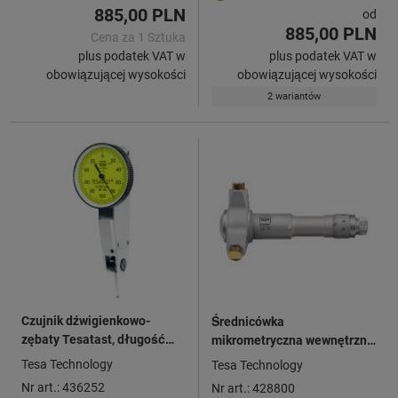
885,00 PLN
od
885,00 PLN
Cena za 1 Sztuka
plus podatek VAT w
plus podatek VAT w
obowiązującej wysokości
obowiązującej wysokości
2 wariantów
Czujnik dźwigienkowo-
Średnicówka
zębaty Tesatast, długość
mikrometryczna wewnętrzna
dźwigni 12,5 mm
IMICRO
Tesa Technology
Tesa Technology
Nr art.: 436252
Nr art.: 428800