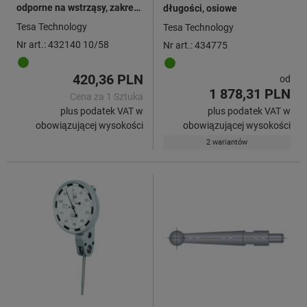
odporne na wstrząsy, zakres
długości, osiowe
pomiaru / ⌀ korpusu:
Tesa Technology
Tesa Technology
10/58mm
Nr art.: 432140 10/58
Nr art.: 434775
420,36 PLN
od
1 878,31 PLN
Cena za 1 Sztuka
plus podatek VAT w
plus podatek VAT w
obowiązującej wysokości
obowiązującej wysokości
2 wariantów