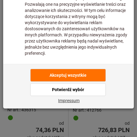
obowiązującej wysokości
obowiązującej wysokości
3 wariantów
Trzpienie pomiarowe HM,
Suwmiarki cyfrowe TESA
długość ramienia 12,5 mm
TWIN-CAL
Tesa Technology
Tesa Technology
Nr art.: 436315
Nr art.: 412766
od
od
74,36 PLN
726,83 PLN