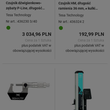
Czujnik dźwigienkowo-
Czujnik HM, długość
zębaty P-Line, długość
ramienia 36 mm, ⌀ kulki
ramienia pomiarowego 36
pomiarowej: 2mm
Tesa Technology
Tesa Technology
mm, zakres wskazań w
Nr art.: 436230 3/40
Nr art.: 436324 2
każdym kierunku / ⌀
obudowy: 3/40mm
3 034,96 PLN
192,99 PLN
Cena za 1 Sztuka
Cena za 1 Sztuka
plus podatek VAT w
plus podatek VAT w
obowiązującej wysokości
obowiązującej wysokości