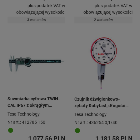
plus podatek VAT w
plus podatek VAT w
obowiązującej wysokości
obowiązującej wysokości
3 wariantów
2 wariantów
Suwmiarka cyfrowa TWIN-
Czujnik dźwigienkowo-
CAL IP67 z okrągłym
zębaty Rubytast, długość
głębokościomierzem, zakres
dźwigni 12,5 mm z kulką
Tesa Technology
Tesa Technology
pomiarowy: 150mm
rubinową, zakres wskazań w
Nr art.: 412785 150
Nr art.: 436254 0,1/40
każdym kierunku / ⌀
obudowy: 0,1/40mm
1 077,56 PLN
1 181,58 PLN