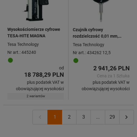
Wysokościomierze cyfrowe
Czujnik cyfrowy
TESA-HITE MAGNA
rozdzielczość 0,01 mm,
zakres pomiarowy: 12,5mm
Tesa Technology
Tesa Technology
Nr art.: 445240
Nr art.: 434262 12,5
2 941,26 PLN
od
18 788,29 PLN
Cena za 1 Sztuka
plus podatek VAT w
plus podatek VAT w
obowiązującej wysokości
obowiązującej wysokości
2 wariantów
1
2
3
...
29