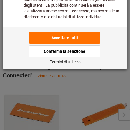
Dettagli prodotto
Descrizione
Download & documenti
Della stessa famiglia "Hoffmann Group
Connected"
Visualizza tutto