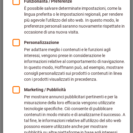
Prezzo set 100 articoli (2,80 € / 1 Articolo)
più IVA all’aliquota corrente
Prezzo più spese di spedizione
Effettua il login
per vedere i tuoi prezzi dedicati.
Quantità
Nel carrello
Disponibile a magazzino
Aggiungi alla lista dei preferiti
Condividi articolo