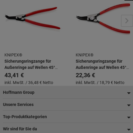
KNIPEX®
KNIPEX®
Sicherungsringzange für
Sicherungsringzange für
Außenringe auf Wellen 45°
Außenringe auf Wellen 45°
gewinkelt mit Kunststoff
gewinkelt mit Kunststoff
43,41 €
22,36 €
überzogen schwarz
überzogen schwarz
inkl. MwSt. /
36,48 € Netto
inkl. MwSt. /
18,79 € Netto
atramentiert 310 mm
atramentiert 185 mm
Fußzeile
Hoffmann Group
Unsere Services
Top-Produktkategorien
Wir sind für Sie da