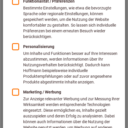
Preis pro 1 Stück
inkl. MwSt.
zzgl. Versandkosten
Netto: 17,34 €
Menge
In den Warenkorb
Speditionslieferung
Voraussichtliche Lieferzeit: 1-2 Wochen
Bitte beachten Sie die Lieferzeit und eingeschränkte
Beratung: