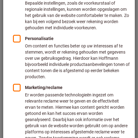
Prijs per 1 Stuk
Excl. BTW
Excl. verzendkosten
Klantspecifieke prijzen voor zakelijke klanten na
registratie
/ aanmelding.
Aantal
Aan de winkelwagen toevoegen
Zending doorsturen
Geschatte levertijd: 1-2 weken
Let op de langere levertijd en beperkt advies:
Doordat het niet tot ons hoofdassortiment behoort en
daardoor niet bij ons op voorraad is, bestellen wij dit