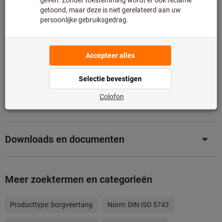
artikel voor u rechtstreeks bij de fabrikant.
Info
Toevoegen aan wenslijst
Artikel delen
Productdetails
Omschrijving
Downloads en documenten
Meer zoektermen en categorieën
Producttype:
borgveertang
Norm:
DIN ISO 5743