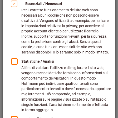
Artikel-Nr.:
46 31 A12
Bild zum Vergrößern anklicken