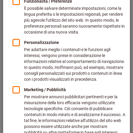
Preis pro 1 Stück
zzgl. MwSt.
zzgl. Versandkosten
Individuelle Preisanzeige für Geschäftskunden nach
Anmeldung.
Menge
In den Warenkorb