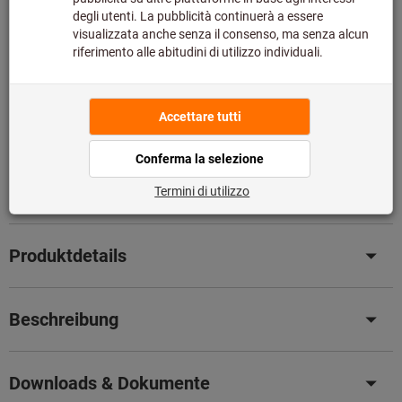
Speditionslieferung
Voraussichtliche Lieferzeit: 1-2 Wochen
Bitte beachten Sie die Lieferzeit und eingeschränkte
Beratung:
Diesen Artikel bestellen wir für Sie direkt beim Hersteller,
da er nicht Bestandteil unseres Hauptsortiments ist und
somit nicht bei uns auf Lager liegt.
Infos
Artikel merken
Artikel teilen
Produktdetails
Beschreibung
Downloads & Dokumente