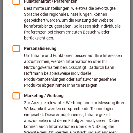
Hautschutz und Erste Hilfe (130)
Sicherheitsschilder (207)
Erweitertes Produktsortiment (1378)
PSA richtig auswählen – mit unserem
Online-Ratgeber
Welche Schutzausrüstung passt zu Ihrer
Aufgabe? Der Ratgeber erklärt Normen,
Gefährdungen und wie Sie die richtige PSA
wählen.
Zum PSA-Ratgeber
Welche PSA für Ihre Branche die Beste ist
Erfahren Sie, welche PSA-Lösungen für Ihre
Branche sinnvoll sind, wie Sie Kosten und