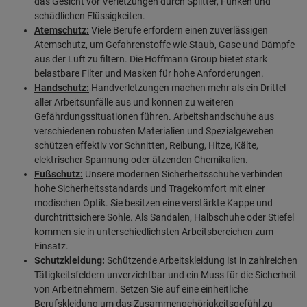
das Gesicht vor Verletzungen durch Splitter, Funken und
schädlichen Flüssigkeiten.
Atemschutz:
Viele Berufe erfordern einen zuverlässigen
Atemschutz, um Gefahrenstoffe wie Staub, Gase und Dämpfe
aus der Luft zu filtern. Die Hoffmann Group bietet stark
belastbare Filter und Masken für hohe Anforderungen.
Handschutz:
Handverletzungen machen mehr als ein Drittel
aller Arbeitsunfälle aus und können zu weiteren
Gefährdungssituationen führen. Arbeitshandschuhe aus
verschiedenen robusten Materialien und Spezialgeweben
schützen effektiv vor Schnitten, Reibung, Hitze, Kälte,
elektrischer Spannung oder ätzenden Chemikalien.
Fußschutz:
Unsere modernen Sicherheitsschuhe verbinden
hohe Sicherheitsstandards und Tragekomfort mit einer
modischen Optik. Sie besitzen eine verstärkte Kappe und
durchtrittsichere Sohle. Als Sandalen, Halbschuhe oder Stiefel
kommen sie in unterschiedlichsten Arbeitsbereichen zum
Einsatz.
Schutzkleidung:
Schützende Arbeitskleidung ist in zahlreichen
Tätigkeitsfeldern unverzichtbar und ein Muss für die Sicherheit
von Arbeitnehmern. Setzen Sie auf eine einheitliche
Berufskleidung um das Zusammengehörigkeitsgefühl zu