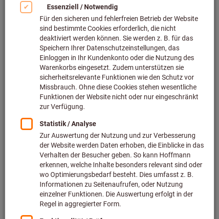
Atemschutz (277)
Handschutz (2238)
Arbeitskleidung (71432)
Schutzkleidung (23444)
Fußschutz (40302)
Absturzsicherungen (194)