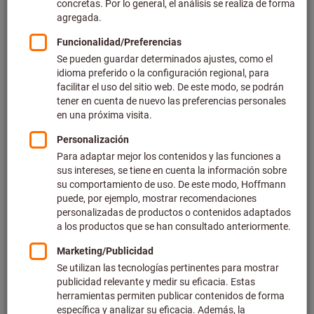
Precio por 1 Unidad
más IVA en la tarifa actual
Gastos de envío no incluidos
Precios individuales para clientes empresariales después
de
iniciar sesión.
Cantidad
Añadir a la cesta de la compra
Tiempo de entrega estimado: 1-2 semanas. Para confirmar los
plazos de entrega, escríbanos a contacto@hoffmann-
group.com
Reenvío de la entrega