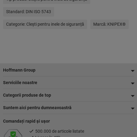
Standard:
DIN ISO 5743
Categorie:
Cleşti pentru inele de siguranţă
Marcă:
KNIPEX®
Footer
Hoffmann Group
Serviciile noastre
Categorii produse de top
Suntem aici pentru dumneavoastră
Comandaţi rapid şi uşor
500.000 de articole listate