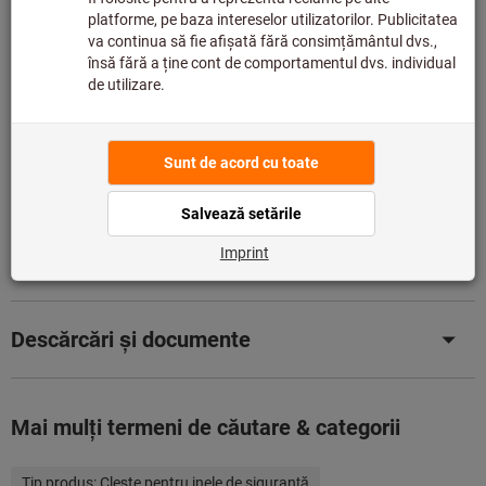
Comandăm acest articol pentru dvs. direct de la
producător, deoarece nu face parte din gama noastră
principală și, prin urmare, nu este în stocul nostru.
Info
Adaugă la lista de dorințe
Distribuiţi produsul
Detalii despre produs
Descriere
Descărcări și documente
Mai mulţi termeni de căutare & categorii
Tip produs:
Cleşte pentru inele de siguranţă