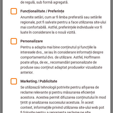
Preț per 1 buc.
plus TVA,
plus cost livrare
Prețuri individuale pentru clienții de afaceri după
conectare.
Cantitate
Adăugaţi în coş
Expedierea livrării
Termen de livrare estimat: 1-2 săptămâni
Vă rugăm să țineți cont de termenul de livrare și de
recomandări: