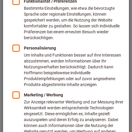
Alle Neuheiten schnell finden:
Klicken Sie einfach
rechts oben auf
„NEW“
und entdecken Sie alle
Produktneuheiten 2026.
Schnell zum gewünschten Artikel:
Finden Sie
Produkte und Neuheiten komfortabel über die
Suchfunktion.
Persönlich arbeiten:
Setzen Sie Lesezeichen und
speichern Sie Notizen dauerhaft direkt im Katalog.
Direkt bestellen:
Wechseln Sie mit einem Klick in den
eShop
, prüfen Sie aktuelle Preise und Verfügbarkeiten
und bestellen Sie sofort.
Immer dabei:
Mit der kostenlosen
Blätterkatalog-App
haben Sie Ihren Katalog jederzeit griffbereit – auch
offline.