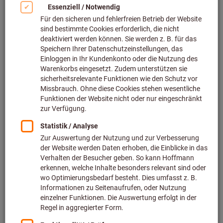
Neuer Blätterkatalog 2026/2027
Entdecken Sie unser komplettes Produktsortiment sowie alle
Neuheiten 2026 im
eShop
und im aktuellen
Katalog 57
–
digital und jederzeit verfügbar.
Ihre Vorteile auf einen Blick