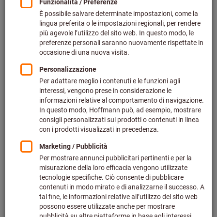
Prezzo per 1 Articolo
più IVA all’aliquota corrente
Prezzo più spese di spedizione
Effettua il login
per vedere i tuoi prezzi dedicati.
Quantità
Nel carrello
Tempo di consegna stimato: 2-3 settimane
Si prega di notare i tempi di consegna prolungati: