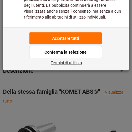
Questo articolo si ordina direttamente dal produttore,
poiché non fa parte del nostro catalogo e pertanto non è
disponibile a magazzino.
Info
Aggiungi alla lista dei preferiti
Condividi articolo
Dettagli prodotto
Descrizione
Della stessa famiglia "KOMET ABS®"
Visualizza
tutto