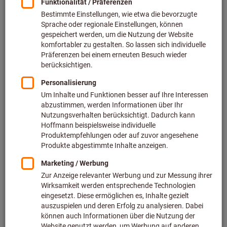
Preis pro 1 Stück
inkl. MwSt.
zzgl. Versandkosten
Netto: 1.515,00 €
Menge
In den Warenkorb
Voraussichtliche Lieferzeit: 2-3 Wochen
Bitte beachten Sie die Lieferzeit und eingeschränkte
Beratung:
Diesen Artikel bestellen wir für Sie direkt beim Hersteller,
da er nicht Bestandteil unseres Hauptsortiments ist und
somit nicht bei uns auf Lager liegt.
Infos