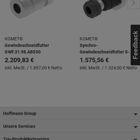
KOMET®
KOMET®
Gewindeschneidfutter
Synchro-
GWF.31.98.ABS50
Gewindeschneidfutter S-
GSF.ER20.84,5.ABS50
2.209,83 €
1.575,56 €
inkl. MwSt. /
1.857,00 € Netto
inkl. MwSt. /
1.324,00 € Netto
Fußzeile
Hoffmann Group
Unsere Services
Top-Produktkategorien