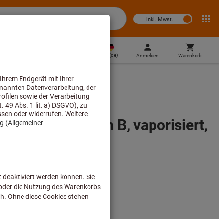
inkl. Mwst.
DE
(
de
)
Anmelden
Warenkorb
Direktkauf
ndebohrer Form B, vaporisiert,