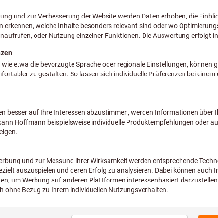
inkl. MwSt.
zzgl. Versandkosten
Netto: 26,20 €
M:
M2
M2,5
M2,6
M14
M16
M20
Wollen Sie mehrere Varianten glei
Bild zum Vergrößern anklicken
Menge
Lieferzeit ca
Sofort lieferbar
Original-Nachschliff 
unserem professionel