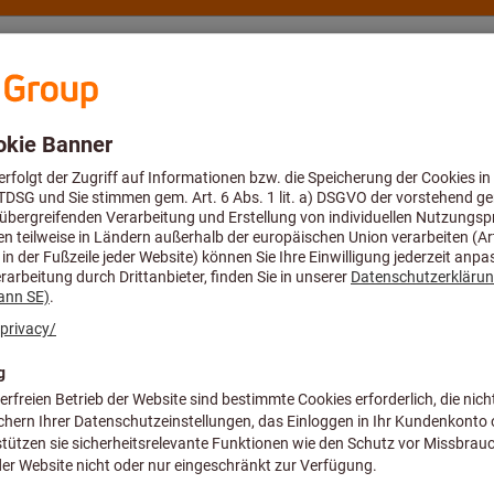
eratung und Support
Hoffmann Group
Angebote %
hrer
Dynamische Gewindebohrer
Maschinen-Gewi
M: M2
Artikel-Nr.:
132150 M2
Preis pro 1 Stück