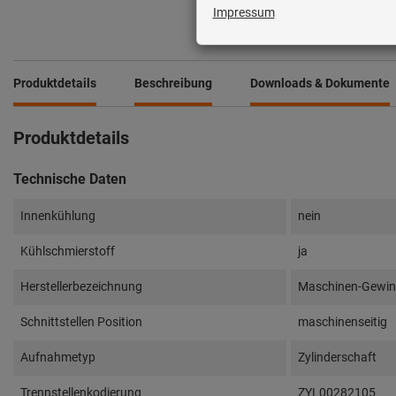
Produktdetails
Beschreibung
Downloads & Dokumente
Produktdetails
Technische Daten
Innenkühlung
nein
Kühlschmierstoff
ja
Herstellerbezeichnung
Maschinen-Gewin
Schnittstellen Position
maschinenseitig
Aufnahmetyp
Zylinderschaft
Trennstellenkodierung
ZYL00282105