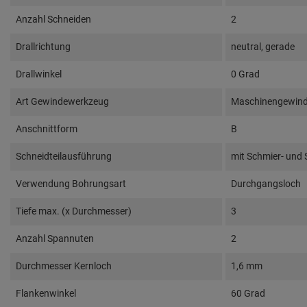
Anzahl Schneiden
2
Drallrichtung
neutral, gerade
Drallwinkel
0 Grad
Art Gewindewerkzeug
Maschinengewinde
Anschnittform
B
Schneidteilausführung
mit Schmier- und
Verwendung Bohrungsart
Durchgangsloch
Tiefe max. (x Durchmesser)
3
Anzahl Spannuten
2
Durchmesser Kernloch
1,6 mm
Flankenwinkel
60 Grad