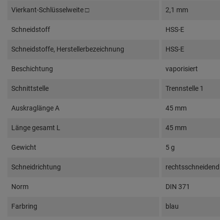
Vierkant-Schlüsselweite □
2,1 mm
Schneidstoff
HSS-E
Schneidstoffe, Herstellerbezeichnung
HSS-E
Beschichtung
vaporisiert
Schnittstelle
Trennstelle 1
Auskraglänge A
45 mm
Länge gesamt L
45 mm
Gewicht
5 g
Schneidrichtung
rechtsschneidend
Norm
DIN 371
Farbring
blau