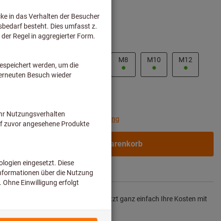
M3
M4
M5
M6
M8
M10
M12
M24
chzeitig bestellen?
Zur Schnellerfassung
In den Warenkorb
.
1-2 Werktage
für Original Leistung
– Senken Sie jetzt ganz einfach Ihre Kosten mit
len Nachschleifservice.
Details