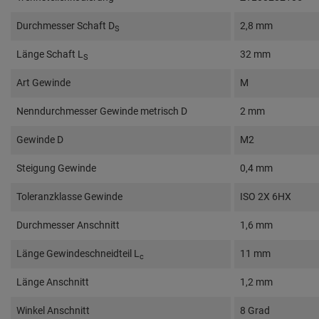
Durchmesser Schaft D
2,8 mm
S
Länge Schaft L
32 mm
S
Art Gewinde
M
Nenndurchmesser Gewinde metrisch D
2 mm
Gewinde D
M2
Steigung Gewinde
0,4 mm
Toleranzklasse Gewinde
ISO 2X 6HX
Durchmesser Anschnitt
1,6 mm
Länge Gewindeschneidteil L
11 mm
c
Länge Anschnitt
1,2 mm
Winkel Anschnitt
8 Grad