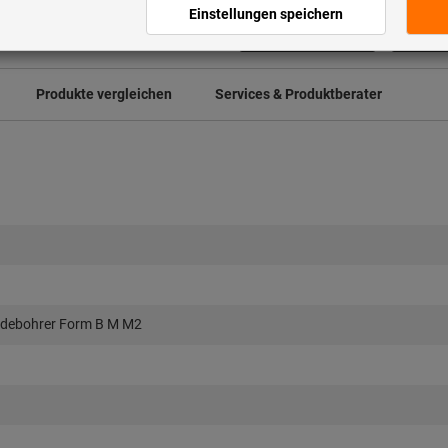
Artikel merken
Art
Produkte vergleichen
Services & Produktberater
debohrer Form B M M2