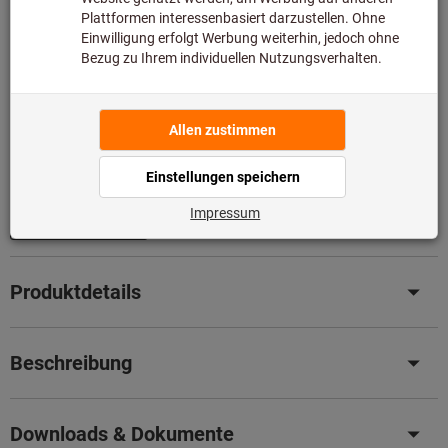
In den Warenkorb
Lieferzeit ca.
1-2 Werktage
1.431 Stück sofort lieferbar
Artikel merken
Artikel teilen
Blätterkatalog
Produktdetails
Beschreibung
Downloads & Dokumente