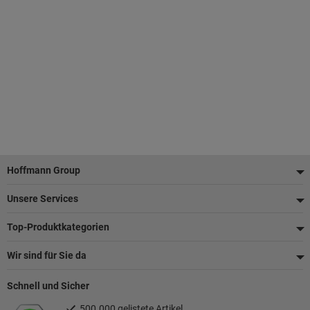
Fußzeile
Hoffmann Group
Unsere Services
Top-Produktkategorien
Wir sind für Sie da
Schnell und Sicher
500.000 gelistete Artikel