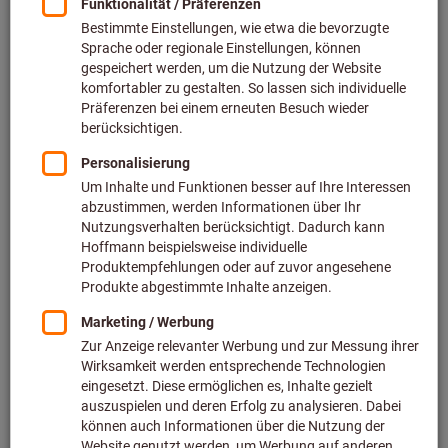
Preis pro 1 Stück
zzgl. MwSt.
zzgl. Versandkosten
Individuelle Preisanzeige für Geschäftskunden nach
Anmeldung.
M:
M2
M2,5
M2,6
M3
M4
M5
M6
M8
M10
M12
M14
M16
M20
M24
Wollen Sie mehrere Varianten gleichzeitig bestellen?
Zur Schnellerfassung
Menge