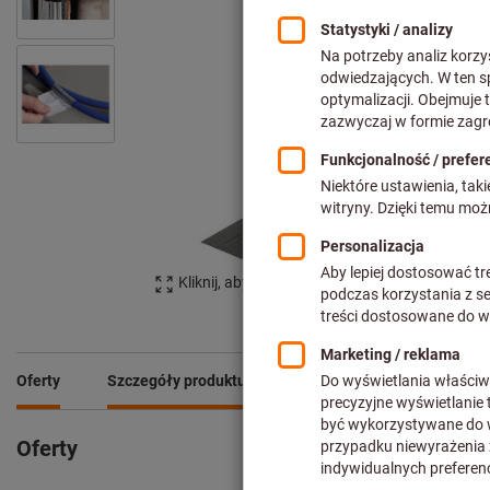
Kliknij, aby powiększyć obraz
Oferty
Szczegóły produktu
Opis
Pliki do pobrani
Oferty