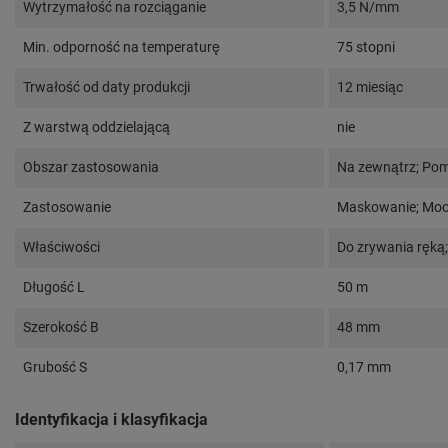
Wytrzymałość na rozciąganie
3,5 N/mm
Min. odporność na temperaturę
75 stopni
Trwałość od daty produkcji
12 miesiąc
Z warstwą oddzielającą
nie
Obszar zastosowania
Na zewnątrz; Pom
Zastosowanie
Maskowanie; Moco
Właściwości
Do zrywania ręką
Długość L
50 m
Szerokość B
48 mm
Grubość S
0,17 mm
Identyfikacja i klasyfikacja