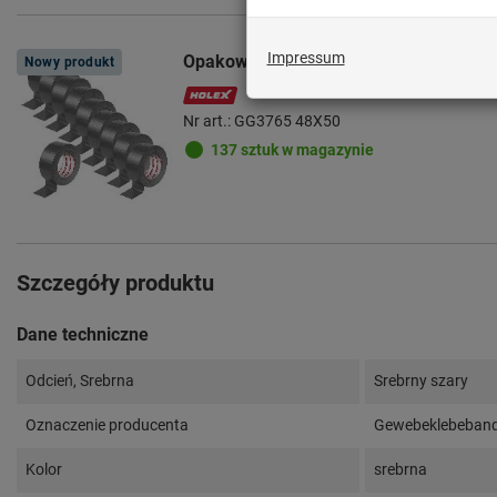
Opakowanie ekonomiczne, tekstylna 
Nowy produkt
Nr art.: GG3765 48X50
137 sztuk w magazynie
Szczegóły produktu
Dane techniczne
Odcień, Srebrna
Srebrny szary
Oznaczenie producenta
Gewebeklebeban
Kolor
srebrna