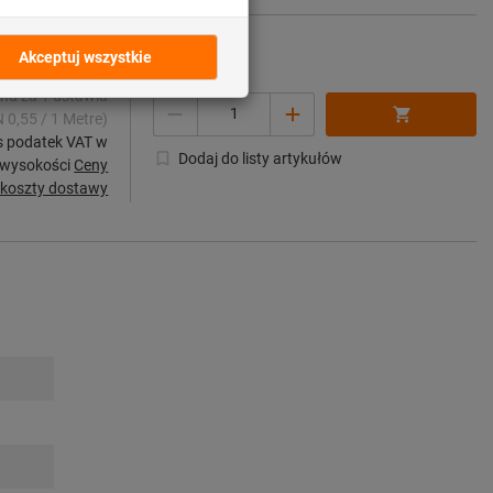
272,94 PLN
na za 1 ustawia
Ilość
 0,55 / 1 Metre)
s podatek VAT w
Dodaj do listy artykułów
 wysokości
Ceny
 koszty dostawy