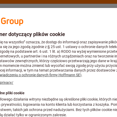
oradztwo
Hoffmann Group
Katalog
Oferty %
ylepne
Tekstylne taśmy samoprzylepne
Tkaninowa taśma
(mm×m): 48X5
Nr art.:
083765 48X50
Cena za 1 Sztuka (PLN 0,89 / 1 M