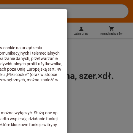
PL
(
pl
)
Zaloguj się
Koszyk zakupów
Zakupy bezpośrednie
 klejąca, srebrna, szer.×dł.
0
etre)