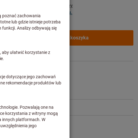
j wysokości
Ceny plus koszty dostawy
tów biznesowych po
zalogowaniu.
Dodaj do koszyka
Udostępnij artykuł
ążkowej