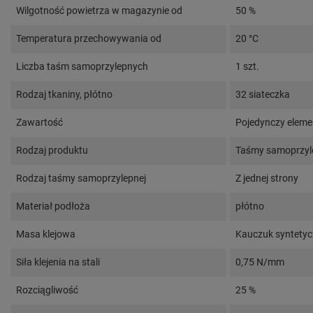
Wilgotność powietrza w magazynie od
50 %
Temperatura przechowywania od
20 °C
Liczba taśm samoprzylepnych
1 szt.
Rodzaj tkaniny, płótno
32 siateczka
Zawartość
Pojedynczy eleme
Rodzaj produktu
Taśmy samoprzyl
Rodzaj taśmy samoprzylepnej
Z jednej strony
Materiał podłoża
płótno
Masa klejowa
Kauczuk syntety
Siła klejenia na stali
0,75 N/mm
Rozciągliwość
25 %