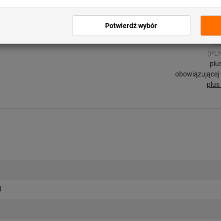
taśma samoprzylepna
Ce
(PLN
plu
obowiązującej
plus
d