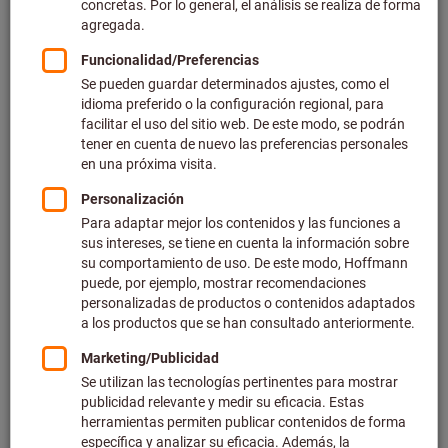
Precio por 1 Unidad (0,21 € / 1 Metros)
más IVA en la tarifa actual
Gastos de envío no incluidos
Precios individuales para clientes empresariales después
de
iniciar sesión.
Cantidad
Añadir a la cesta de la compra
En stock
Añadir a la lista de deseos
Compartir artículo
Catálogo electrónico