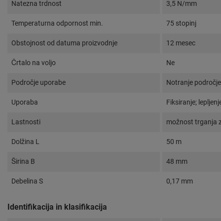
Natezna trdnost
3,5 N/mm
Temperaturna odpornost min.
75 stopinj
Obstojnost od datuma proizvodnje
12 mesec
Črtalo na voljo
Ne
Področje uporabe
Notranje področje
Uporaba
Fiksiranje; lepljen
Lastnosti
možnost trganja z
Dolžina L
50 m
Širina B
48 mm
Debelina S
0,17 mm
Identifikacija in klasifikacija