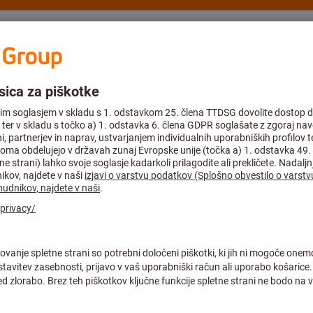
nje
Svetovanje in podpora
Hoffmann Group
Akcijske ponudbe %
pilni trakovi, ojačani s tkanino
Lepilni trak, oj
Širina×dolžin
Št. art.:
083765 48X50
Cena na 1 kos (0,18 € / 1 Metre)