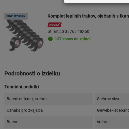
Komplet lepilnih trakov, ojačanih s tka
Nov izdelek
Št. art.: GG3765 48X50
137 kosov na zalogi
Podrobnosti o izdelku
Tehnični podatki
Barvni odtenek, srebro
Srebrno siva
Oznaka proizvajalca
Gewebeklebeban
Barva
srebro