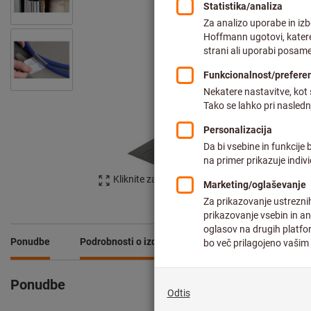
Kliknite za povečavo slike
Ponudbe
Podrobnosti o izdelku
Opis
Prenosi in 
Ponudbe