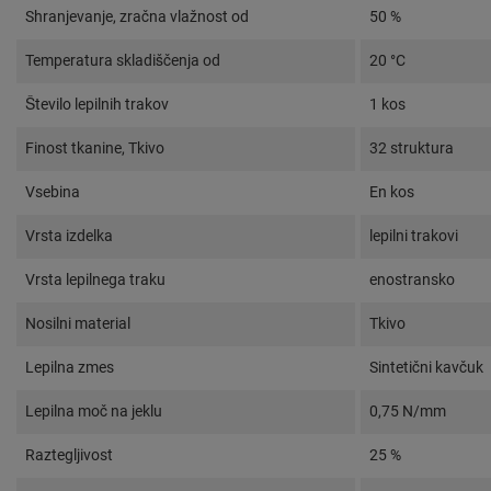
Shranjevanje, zračna vlažnost od
50 %
Temperatura skladiščenja od
20 °C
Število lepilnih trakov
1 kos
Finost tkanine, Tkivo
32 struktura
Vsebina
En kos
Vrsta izdelka
lepilni trakovi
Vrsta lepilnega traku
enostransko
Nosilni material
Tkivo
Lepilna zmes
Sintetični kavčuk
Lepilna moč na jeklu
0,75 N/mm
Raztegljivost
25 %