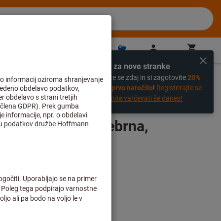
SI
(
sl
)
Prijava
Košarica
Neposredni nakup
Izključno za nove stranke
%
Registrirajte se zdaj in si zagotovite
20%
popust na prvo naročilo
!
Registrirajte se
zdaj in začnite varčevati še danes!
ačan s tkanino, srebrna,
a (mm×m): 48X50