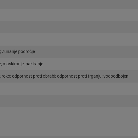
; Zunanje področje
je; maskiranje; pakiranje
 roko; odpornost proti obrabi; odpornost proti trganju; vodoodbojen