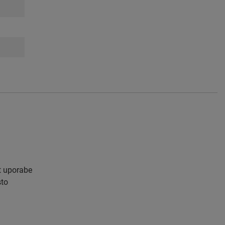
st uporabe
sto