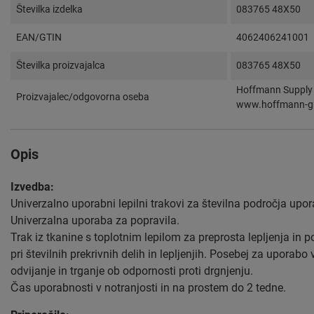
Številka izdelka
083765 48X50
EAN/GTIN
4062406241001
Številka proizvajalca
083765 48X50
Hoffmann Supply 
Proizvajalec/odgovorna oseba
www.hoffmann-g
Opis
Izvedba:
Univerzalno uporabni lepilni trakovi za številna področja upo
Univerzalna uporaba za popravila.
Trak iz tkanine s toplotnim lepilom za preprosta lepljenja in
pri številnih prekrivnih delih in lepljenjih. Posebej za uporabo
odvijanje in trganje ob odpornosti proti drgnjenju.
Čas uporabnosti v notranjosti in na prostem do 2 tedne.