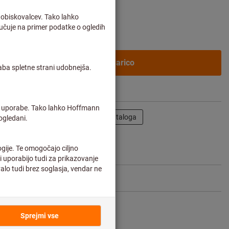
rošek dostave
ne stranke po
prijavi.
V košarico
Deli izdelek
Listanje kataloga