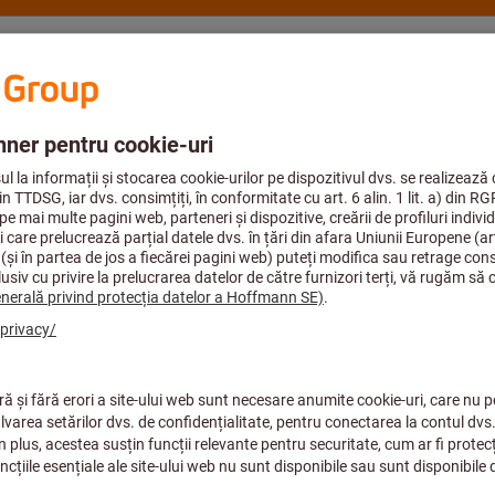
onsultanţă şi suport
Hoffmann Group
Ind. aerospaţială
i adezive cu ţesătură
Bandă adezivă d
lungime (mm×m
Cod articol.:
083765 48X50
Preț per 1 buc. (0,17 € / 1 Metre)