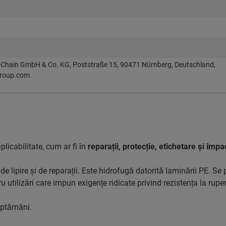
Chain GmbH & Co. KG, Poststraße 15, 90471 Nürnberg, Deutschland,
roup.com
licabilitate, cum ar fi în
reparaţii, protecţie, etichetare şi împ
e lipire şi de reparaţii. Este hidrofugă datorită laminării PE. Se 
u utilizări care impun exigenţe ridicate privind rezistenţa la rupe
săptămâni.