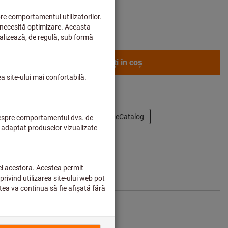
enții de afaceri după
conectare.
Adăugaţi în coş
Distribuiţi produsul
eCatalog