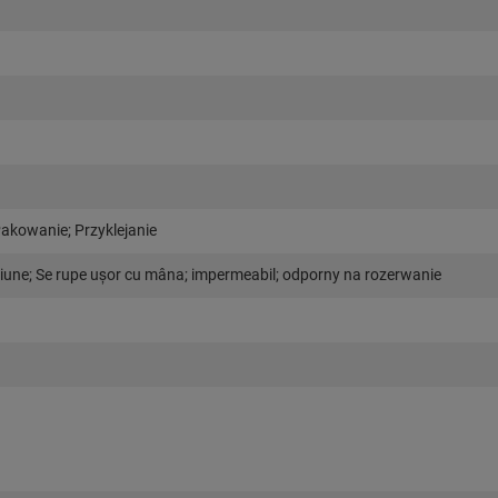
Pakowanie; Przyklejanie
ziune; Se rupe uşor cu mâna; impermeabil; odporny na rozerwanie