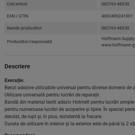
Cod articol
083765 48X50
EAN / GTIN
4062406241001
Număr producător
083765 48X50
Hoffmann Supply 
Producător/responsabil
www.hoffmann-g
Descriere
Execuţie:
Benzi adezive utilizabile universal pentru diverse domenii de ap
Utilizare universală pentru lucrări de reparaţii.
Bandă din material textil adeziv Hotmelt pentru lucrări simple d
pentru numeroase lucrări de acoperire şi lipire. În special pentr
derulat, de rupt şi, în plus, rezistentă la frecare.
Durata de utilizare în interior şi la exterior este de până la 2 