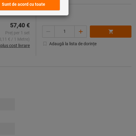
57,40 €
Cantitate
Preț per 1 set
0,11 € / 1 Metre)
Adaugă la lista de dorințe
plus cost livrare