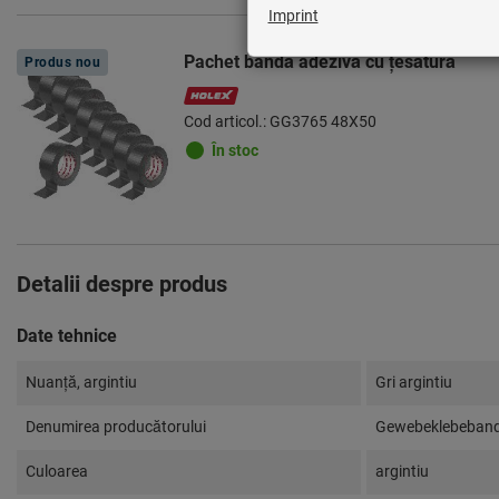
Pachet bandă adezivă cu ţesătură
Produs nou
Cod articol.: GG3765 48X50
În stoc
Detalii despre produs
Date tehnice
Nuanță, argintiu
Gri argintiu
Denumirea producătorului
Gewebeklebeban
Culoarea
argintiu