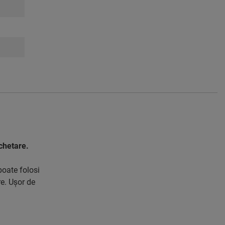
achetare.
poate folosi
re. Uşor de