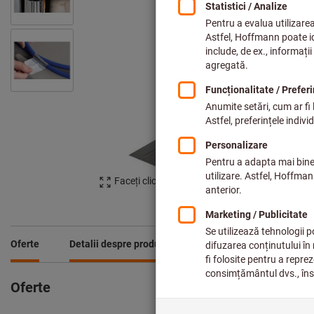
Faceți clic pentru a mări imaginea
Oferte
Detalii despre produs
Descriere
Descărcăr
Oferte