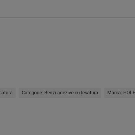
sătură
Categorie:
Benzi adezive cu ţesătură
Marcă:
HOL