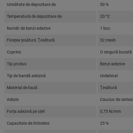
Umiditate de depozitare de
50 %
Temperatură de depozitare de
20 °C
Număr de benzi adezive
1 buc.
Fineţea ţesăturii, Ţesătură
32 mesh
Cuprins
O singură bucată
Tip produs
Benzi adezive
Tip de bandă adezivă
Unilateral
Material de bază
Ţesătură
Adeziv
Cauciuc de sintez
Forța adezivă pe oțel
0,75 N/mm
Capacitate de întindere
25 %