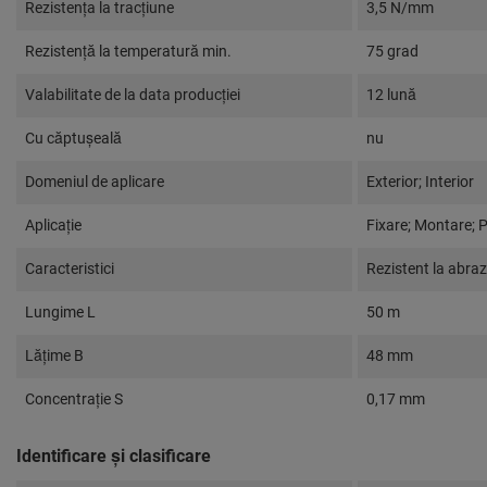
Rezistența la tracțiune
3,5 N/mm
Rezistență la temperatură min.
75 grad
Valabilitate de la data producţiei
12 lună
Cu căptuşeală
nu
Domeniul de aplicare
Exterior; Interior
Aplicaţie
Fixare; Montare; 
Caracteristici
Rezistent la abra
Lungime L
50 m
Lăţime B
48 mm
Concentrație S
0,17 mm
Identificare și clasificare