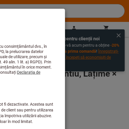
RO
(
ro
)
Autentificare
Coş de cumpărături
Comandaţi direct
Exclusiv pentru clienții noi
%
Înregistrați-vă acum pentru a obține
-20%
reducere la prima comandă
!
Înregistrați-
vă acum și începeți să economisiți de
astăzi!
in ţesătură, argintiu, Lăţime ×
): 48X50