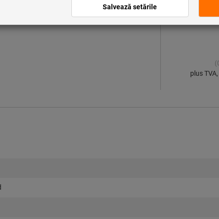
(
plus TVA,
d