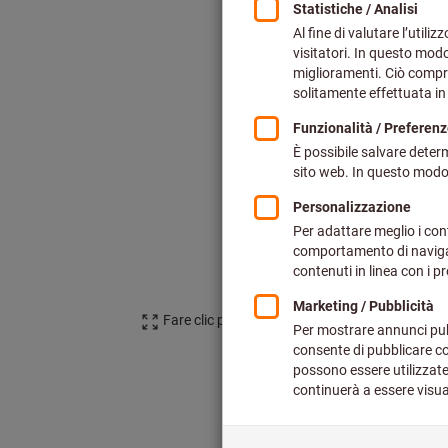
Fare clic per ingrandire l‘immagine