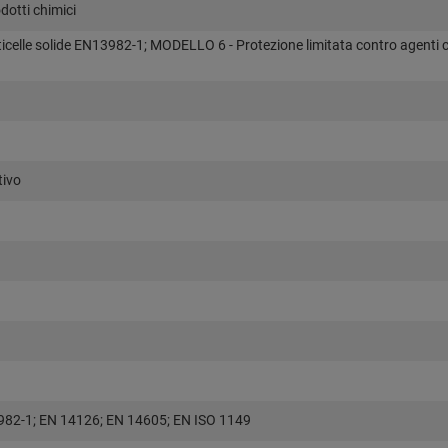
dotti chimici
celle solide EN13982-1; MODELLO 6 - Protezione limitata contro agenti c
tivo
982-1; EN 14126; EN 14605; EN ISO 1149