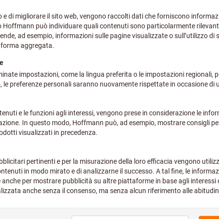
Codice art.:
098302 S
Prezzo per 1 Articolo
più IVA all’aliquota corrente
Prezz
Effettua il login
per vedere i t
Taglia unisex:
S
M
L
X
Vuoi ordinare più di un articolo?
V
Quantità
Disponibile a magazzino