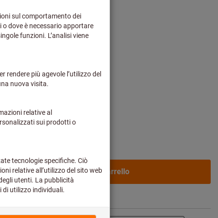
o più spese di spedizione
uoi prezzi dedicati.
L
2XL
3XL
ai alla selezione veloce
Nel carrello