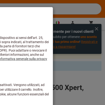
IT
(
it
)
Accedi
Carrello
Acquisto veloce
Esclusivamente per i nuovi clienti
%
Registrati subito per ottenere
uno sconto
 da lavoro e camiciotti
del 20% sul tuo primo ordine
!
Registrati e
inizia subito a risparmiare!
 e saranno evasi dal nostro magazzino centrale come di
olo è stato aggiunto un supplemento.
Tipo 5/6 Tyvek® 500 Xpert,
unisex: S