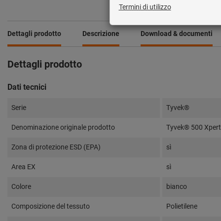
Dettagli prodotto
Descrizione
Download & documenti
Dettagli prodotto
Dati tecnici
Serie
Tyvek®
Denominazione originale prodotto
Tyvek® 500 Xper
Zona di protezione ESD (EPA)
sì
Area EX
sì
Colore
bianco
Composizione del tessuto
Polietilene