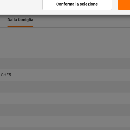
Aggiungi alla lista dei preferi
Dalla famiglia
t CHF5