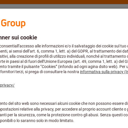
fmann Group
Cataloghi
Academy
Aerospace
mento di protezione
Abbigliamento di protezione monouso
Tute
Agosto compresi. Puoi continuare ad effettuare i tuoi ordini tramite eShop
Al prezzo di questo artic
Tuta da lavoro 
bianco, Taglia 