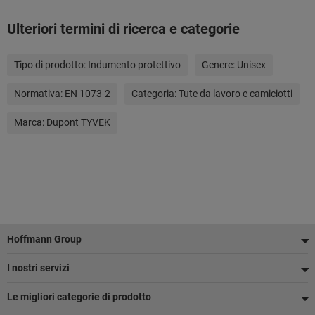
Ulteriori termini di ricerca e categorie
Tipo di prodotto:
Indumento protettivo
Genere:
Unisex
Normativa:
EN 1073-2
Categoria:
Tute da lavoro e camiciotti
Marca:
Dupont TYVEK
Piè
Hoffmann Group
di
I nostri servizi
pagina
Le migliori categorie di prodotto