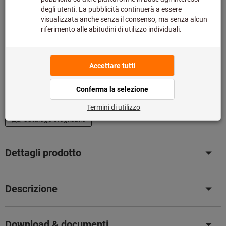
Quantità
Nel carrello
Disponibile a magazzino
Aggiungi alla lista dei preferiti
Condividi articolo
Catalogo sfogliabile
Dettagli prodotto
Descrizione
Download & documenti