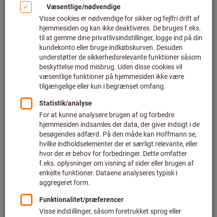
Komfort er altafgørende, når det gælder tøj, både derhjemme
og på arbejdet. Dit arbejdstøj skal give enestående
bevægelsesfrihed og være behageligt at have på hele tiden,
for ikke at nævne, at det også skal se godt ud. Men har du
virkelig brug for ESD-tøj, der overholder standarderne, for at
yde optimal beskyttelse mod elektrostatiske udladninger?
Svaret er enkelt: Ja, det har du.
Hvis du arbejder med, monterer eller kontrollerer kvaliteten af
elektroniske samlinger, udgør din arbejdsstation altid en
risiko for, at ukontrolleret elektrostatisk afladning (ESD) kan
beskadige elektroniske dele eller komponenter.