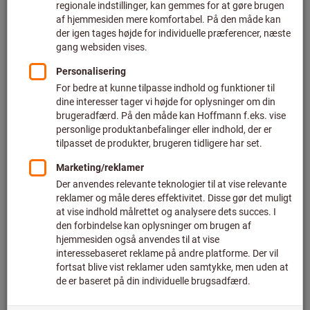
Robust ESD-beskyttelse
beskytter dit brand
Disse skader er ikke altid synlige, og de opstår heller ikke
altid med det samme. Det er oftere tilfældet, at enheden
holder op med at fungere korrekt senere hen, når
komponenten for længst er blevet integreret i et
måleinstrument eller en autocockpit eller installeret som en
del af styringsteknologi af høj kvalitet i en pc eller
spillekonsol. Hvis enheden ender med at svigte helt, vil ingen
virksomhed kunne undgå konsekvenserne. I værste fald vil