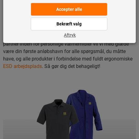
det skade virksomhedens omdømme og føre til krav fra
kunder. Den bedste måde at undgå sådanne situationer på er
at overholde DIN EN 61340-5-1 og ikke kun oprette et
omfattende elektrostatisk beskyttet område (EPA), men også
bære passende
ESD sko
og
ESD tøj
. Som en etableret
partner inden for personlige værnemidler vil vi med glæde
være din første anløbshavn for alle spørgsmål, du måtte
have, og alle produkter i forbindelse med fuldt ergonomiske
ESD arbejdsplads
. Så gør dig det behageligt!