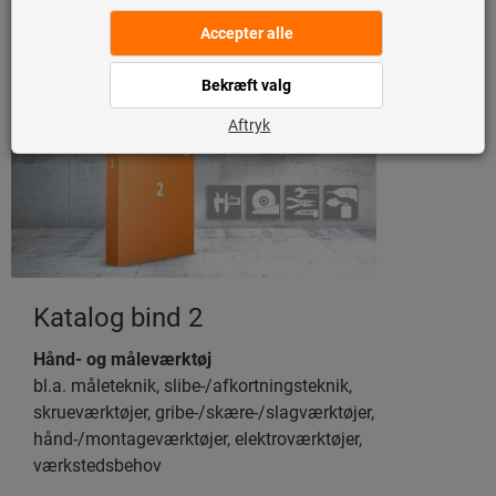
drejning, værktøjsholdere,
dreje-/gevindskære-/borepatroner, skruestikke,
opspændingselementer
Katalog bind 2
Hånd- og måleværktøj
bl.a. måleteknik, slibe-/afkortningsteknik,
skrueværktøjer, gribe-/skære-/slagværktøjer,
hånd-/montageværktøjer, elektroværktøjer,
værkstedsbehov