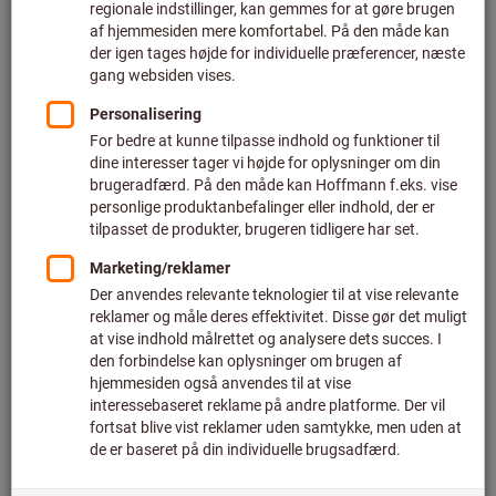
Del indhold med kolleger
Bestil varer direkte fra kataloget i eShop
Katalog bind 1
Spåntagning og holdende værktøj
bl.a. HSS-bor/-fræsere, HM-bor/-fræsere, snittapper,
forsænkere, afkortning, vendeplatte-fræsning/-boring/-