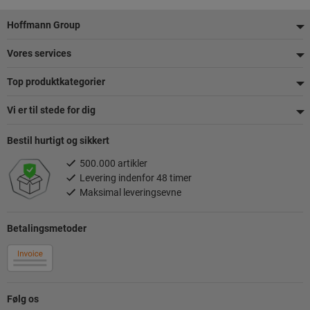
Footer
Hoffmann Group
Vores services
Top produktkategorier
Vi er til stede for dig
Bestil hurtigt og sikkert
500.000 artikler
Levering indenfor 48 timer
Maksimal leveringsevne
Betalingsmetoder
Følg os