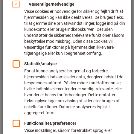
Udnyt alle fordelene og funktionerne i
bladrekataloget
Klik på "NEW"
i bladrekataloget for at opdage alle nye
produkter.
Find varer hurtigt og nemt - også alle nye produkter,
som måske endnu ikke er med i det trykte katalog
Tilføj digitale bogmærker til sider i kataloget
Gem individuelle sider