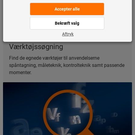
Værktøjssøgning
Find de egnede værktøjer til anvendelserne
spåntagning, måleteknik, kontrolteknik samt passende
momenter.