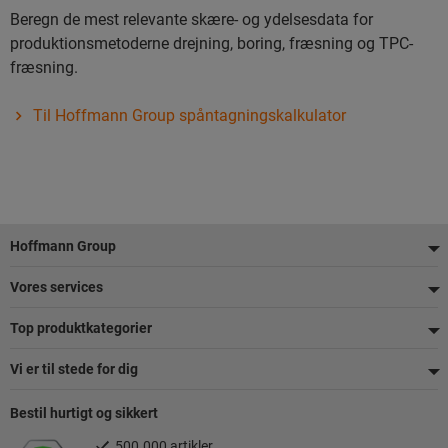
Beregn de mest relevante skære- og ydelsesdata for
produktionsmetoderne drejning, boring, fræsning og TPC-
fræsning.
Til Hoffmann Group spåntagningskalkulator
Footer
Hoffmann Group
Vores services
Top produktkategorier
Vi er til stede for dig
Bestil hurtigt og sikkert
500.000 artikler