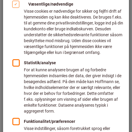
Intelligent værktøjsvalg og
beregning af teknologidata
Med ToolScout finder du hurtigt og enkelt egnet værktøj til
dine anvendelser på områderne fræsning, boring, drejning,
gevindskæring, samt måle- og kontrolteknik. Der forslås
værktøjer fra GARANT og HOLEX, og mærker fra andre
producenter som fx Kennametal, Kyocera, Komet, Stahlwille
og mange flere. De udvalgte værktøjer kan du gemme som
favoritter og enkelt bestille direkte i Hoffmann Groups
eShop.
Desuden får du stillet anvendelsesdata samt værktøjs- og
materialeinformationer til rådighed, med hvilke du kan
planlægge din produktionsproces optimalt. Du får ikke kun
skæredata som fx tilspændingshastighed og
omdrejningstal, men også specifikationer om nødvendig