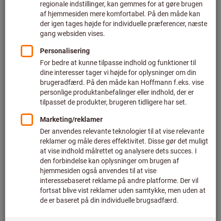
ydelse og moment for din værktøjsmaskine. Vælg i den
omfangrige materialedatabase det materiale, som du skal
bearbejde, hertil står der blandt andet forskellige stål-,
aluminium- og kunststoftyper til rådighed. Alle skæreværdier
beregnes automatisk på basis af det udvalgte værktøj og
materialeog vises overskueligt, dette kan du derefter gemme
som PDF.
Til momentnøgler beregnes på basis af et omfangrigt
bibliotek af indstiksværktøjer det passende centermål.
ToolScouten findes også mobil på
toolscout.com
.