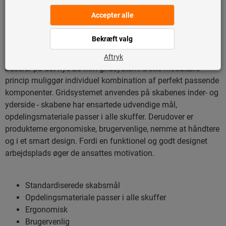
ensartet gridsystem giver
maksimal fleksibilitet
Værkstedsindretning fra den nye GARANT GridLine serie
baserer på det nye 25 mm gridsystem. Dette modulære
princip muliggør individuel kombination af perfekt passende
komponenter. Gridsystemet anvendes på skabenes inder- og
yderside - skabene har ensartede udvendige mål,
opdelingsmateriale passer i alle skuffer. Derudover er
produkterne ergonomiske, brugervenlige, nemme at håndtere
og i et smart design. Fordi en funktionel og godt designet
arbejdsplads øger de ansattes motivation.
Standardiserede skabsmål
Opdelingsmateriale passer i alle skuffer
Ergonomisk
Brugervenlig