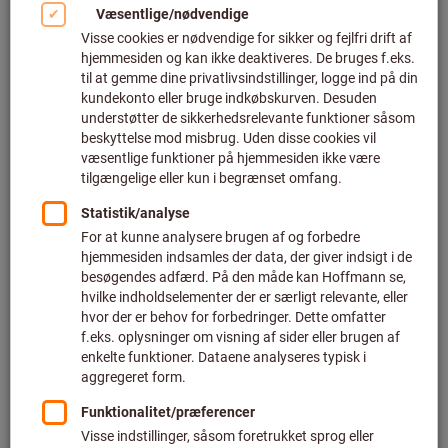
Indretningskonceptet GARANT GridLine muliggør en fleksibel
udformning af din virksomhed, uden af skulle gå på