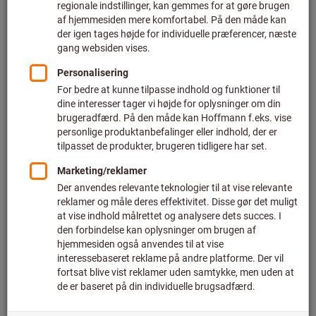
kompromis med designet. Stil dit ønskekoncept individuelt
sammen – vha. komponenternes modulprincip profiterer du
af mangfoldige kombinations- og udvidelsesmuligheder.
Fordele ved GARANT GridLine:
Standardiseret rastersystem:
Letter en perfekt planlægning iht. modulprincippet.
Komplet modulært:
Mangfoldige kombinations- og udvidelsesmuligheder.
Højeste funktionalitet:
Innovative detaljeløsninger til højere effektivitet og
optimeret workflow
Nyt indretningskoncept med