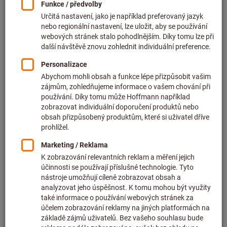
Cena za 1 ks
bez DPH v platné výši
plus náklady na dopravu
Individuální ceny pro firemní zákazníky po
přihlášení.
Pro závit:
M3
M4
M5
M6
M8
M10
Chcete si objednat několik artiklů najednou?
Přímý nákup
Množství
Do košíku
Doba dodání cca
1-2 pracovních dnů
Ihned k dodání
Přidat do seznamu přání
Sdílet artikl