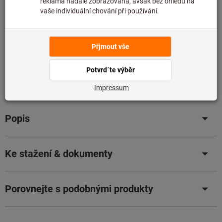
eKatalog
Nabídka
Údaje o výrobku
Popis
Ke stažení & dokumenty
Porovnejte s podobnými produkty