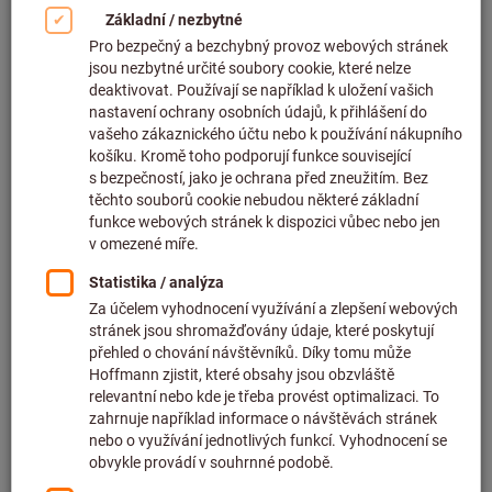
Kliknutím zvětšíte obrázek