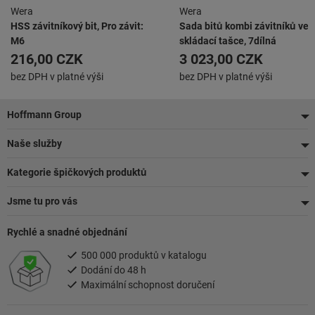
Wera
Wera
HSS závitníkový bit, Pro závit:
Sada bitů kombi závitníků ve
M6
skládací tašce, 7dílná
216,00 CZK
3 023,00 CZK
bez DPH v platné výši
bez DPH v platné výši
Zápatí
Hoffmann Group
Naše služby
Kategorie špičkových produktů
Jsme tu pro vás
Rychlé a snadné objednání
500 000 produktů v katalogu
Dodání do 48 h
Maximální schopnost doručení