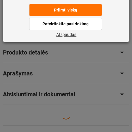
Katalogas
Pasiūlymai
Produkto detalės
Aprašymas
Atsisiuntimai ir dokumentai