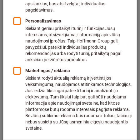
Kaina už vieną 1 vnt.
be PVM
plius siuntimo kaštai
Individualios kainos verslo klientams po
prisijungimo.
Sriegiams:
M3
M4
M5
M6
M8
M10
Ar norite užsisakyti daugiau nei vieną prekę?
Norėdami greitai įvesti
Kiekis
Įdėti į prekių krepšelį
83 vnt. yra sandėlyje
Pridėti į pageidavimų sąrašą
Dalintis produktu