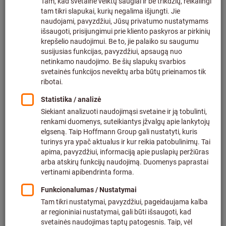
Spustelėkite, kad padidintumėte vaizdą