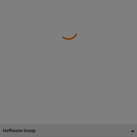
Poraštė
Hoffmann Group