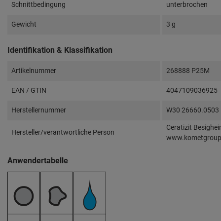
Schnittbedingung
unterbrochen
Gewicht
3 g
Identifikation & Klassifikation
Artikelnummer
268888 P25M
EAN / GTIN
4047109036925
Herstellernummer
W30 26660.0503
Ceratizit Besighe
Hersteller/verantwortliche Person
www.kometgrou
Anwendertabelle