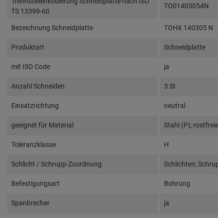
Trennstellenkodierung Schneidplatte nach ISO
TO01403054N
TS 13399-60
Bezeichnung Schneidplatte
TOHX 140305 N
Produktart
Schneidplatte
mit ISO Code
ja
Anzahl Schneiden
3 St.
Einsatzrichtung
neutral
geeignet für Material
Stahl (P); rostfrei
Toleranzklasse
H
Schlicht / Schrupp-Zuordnung
Schlichten; Schru
Befestigungsart
Bohrung
Spanbrecher
ja