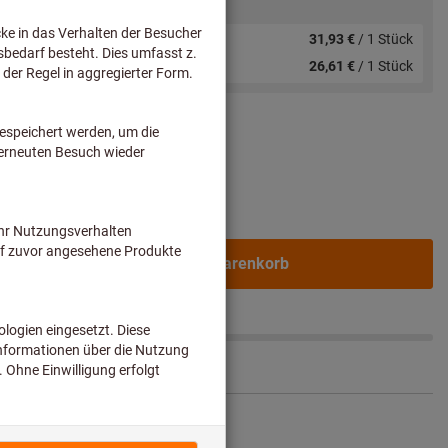
Staffelpreise:
ab 1 Stück
31,93 €
/ 1 Stück
ab 10 Stück
26,61 €
/ 1 Stück
ldung.
In den Warenkorb
.
1-2 Werktage
ikel teilen