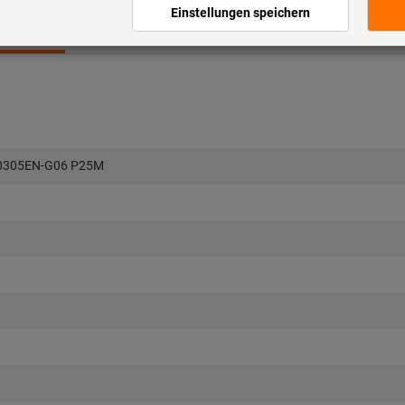
duktberater
0305EN-G06 P25M