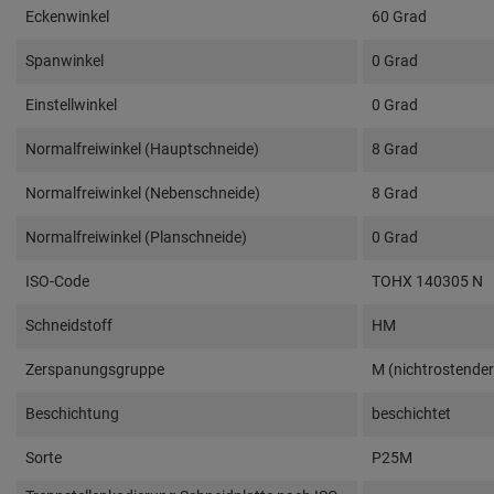
Eckenwinkel
60 Grad
Spanwinkel
0 Grad
Einstellwinkel
0 Grad
Normalfreiwinkel (Hauptschneide)
8 Grad
Normalfreiwinkel (Nebenschneide)
8 Grad
Normalfreiwinkel (Planschneide)
0 Grad
ISO-Code
TOHX 140305 N
Schneidstoff
HM
Zerspanungsgruppe
M (nichtrostender 
Beschichtung
beschichtet
Sorte
P25M