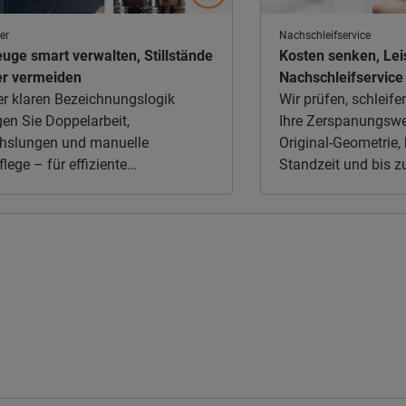
er
Nachschleifservice
uge smart verwalten, Stillstände
Kosten senken, Lei
er vermeiden
Nachschleifservice 
er klaren Bezeichnungslogik
Wir prüfen, schleif
gen Sie Doppelarbeit,
Ihre Zerspanungswe
hslungen und manuelle
Original-Geometrie, 
lege – für effiziente
Standzeit und bis z
ngsabläufe.
Kostenersparnis.