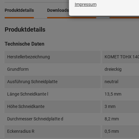
Produktdetails
Downloads & Dokumente
Services & Pro
Produktdetails
Technische Daten
Herstellerbezeichnung
KOMET TOHX 14
Grundform
dreieckig
Ausführung Schneidplatte
neutral
Länge Schneidkante l
13,5 mm
Höhe Schneidkante
3 mm
Durchmesser Schneidplatte d
8,2 mm
Eckenradius R
0,5 mm