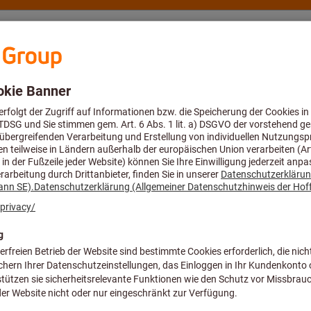
eratung und Support
Hoffmann Group
Angebote %
zeuge & Plandrehwerkzeuge
Wendeschneidplatten für Längsdrehw
Auf diesen Artikelpreis w
KOMET® Dreh-
140305, neutra
Artikel-Nr.:
268888 P25M