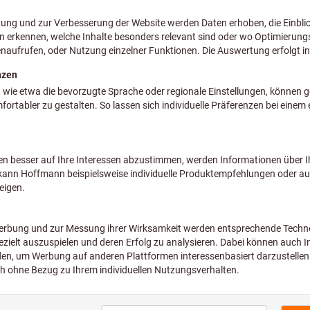
Preis pro 1 Stück
zzgl. MwSt.
zzgl. Versandkosten
Individuelle Preisanzeige für
Geschäftskunden nach
Anme
Sorte:
P25M
BK8425
Menge
Bild zum Vergrößern anklicken
Lieferzeit ca
Sofort lieferbar
Artikel merken
Art