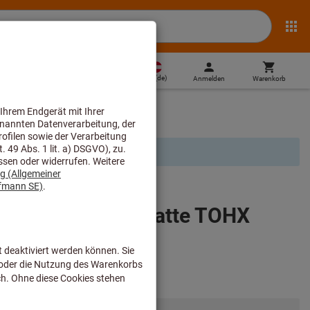
AT
(
de
)
Anmelden
Warenkorb
Direktkauf
erkzeuge & Plandrehwerkzeuge
urde ein Rohstoffzuschlag erhoben.
Wendeschneidplatte TOHX
l