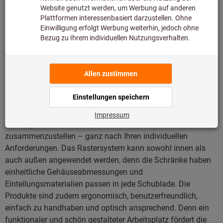
Einrichtungskonzept mit
einheitlichem Rastersystem für
höchste Flexibilität
Betriebseinrichtungen der neuen GARANT GridLine-Serie
basieren auf dem
25-mm-Rastersystem
. Dadurch haben Sie
die Möglichkeit, alle Komponenten modular
zusammenzustellen – ganz nach Ihren individuellen
Anforderungen. Das Rastersystem kann sowohl innen als
auch außen angewendet werden, denn die Schränke haben
einheitliche Gehäuseabmessungen und
Einteilungsmaterialien passen in jede Schublade. Die
Produkte sind zudem ergonomisch, benutzerfreundlich,
einfach zu handhaben und optisch ansprechend. Denn ein
funktionaler und schön gestalteter Arbeitsplatz fördert die