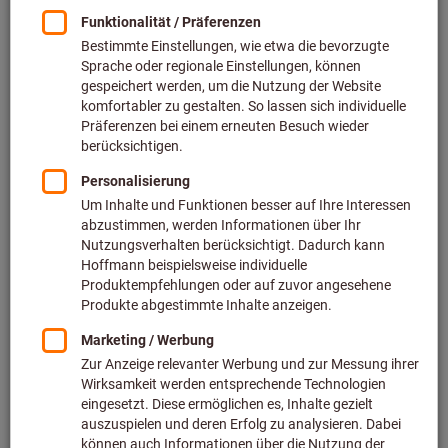
Betriebsstätte, ohne dabei Abstriche beim
Design machen zu müssen. Stellen Sie sich Ihr
Wunschkonzept individuell zusammen – durch
das Baukastenprinzip der Komponenten
profitieren Sie von vielfältigen Kombinations-
und Erweiterungsmöglichkeiten.
Diese Vorteile überzeugen:
Einheitliches Rastersystem:
Erleichtert eine perfekte
Planung nach dem Baukastenprinzip.
Komplett modular:
Vielfältige Kombinations- und
Erweiterungsmöglichkeiten.
Höchste Funktionalität:
Innovative Detaillösungen für
mehr Effizienz und optimiertem Workflow.