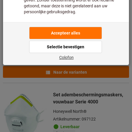
Aura Serie 9300+
3M
Artikelnummer: 097108
Leverbaar
4 varianten
vanaf
€ 18,66
Excl. BTW
Excl. verzendkosten
Naar de varianten
Set adembeschermingsmaskers,
vouwbaar Serie 4000
Honeywell North®
Artikelnummer: 097122
Leverbaar