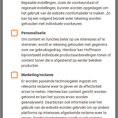
Naar de varianten
Set adembeschermingsmaskers
vouwbaar Grootte M/L
Artikelnummer: 097002
Leverbaar
4 varianten
vanaf
€ 23,10
Excl. BTW
Excl. verzendkosten
Naar de varianten
Set adembeschermingsmaskers