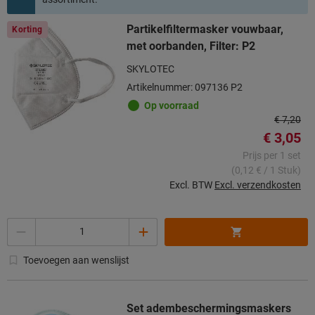
Partikelfiltermasker vouwbaar,
Korting
met oorbanden, Filter: P2
SKYLOTEC
Artikelnummer: 097136 P2
Op voorraad
€ 7,20
€ 3,05
Prijs per 1 set
(0,12 € / 1 Stuk)
Excl. BTW
Excl. verzendkosten
Aantal
Toevoegen aan wenslijst
Set adembeschermingsmaskers