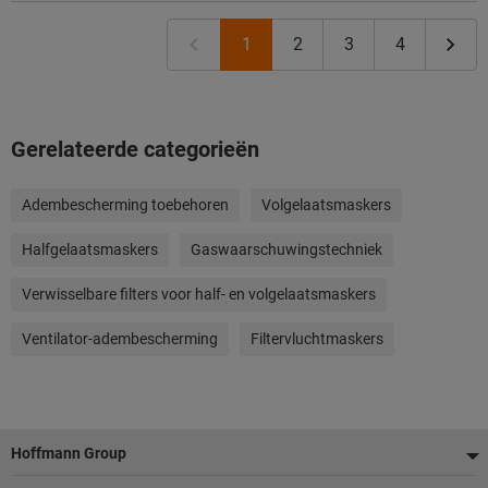
1
2
3
4
Gerelateerde categorieën
Adembescherming toebehoren
Volgelaatsmaskers
Halfgelaatsmaskers
Gaswaarschuwingstechniek
Verwisselbare filters voor half- en volgelaatsmaskers
Ventilator-adembescherming
Filtervluchtmaskers
Voettekst
Hoffmann Group