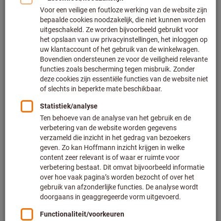
5 varianten
vanaf
€ 17,85
Excl. BTW
Excl. verzendkosten
Naar de varianten
Set adembeschermingsmaskers,
vouwbaar
Artikelnummer: 097162
Leverbaar
4 varianten
vanaf
€ 16,95
Excl. BTW
Excl. verzendkosten