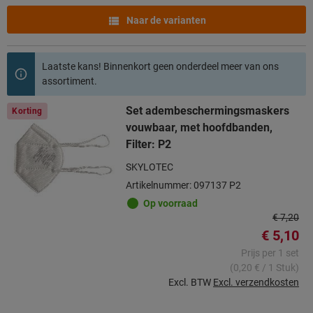
Naar de varianten
Laatste kans! Binnenkort geen onderdeel meer van ons
assortiment.
Set adembeschermingsmaskers
Korting
vouwbaar, met hoofdbanden,
Filter: P2
SKYLOTEC
Artikelnummer: 097137 P2
Op voorraad
€ 7,20
€ 5,10
Prijs per 1 set
(0,20 € / 1 Stuk)
Excl. BTW
Excl. verzendkosten