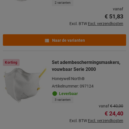
2 varianten
vanaf
€ 51,83
Excl. BTW
Excl. verzendkosten
Naar de varianten
Set adembeschermingsmaskers,
Korting
vouwbaar Serie 2000
Honeywell North®
Artikelnummer: 097124
Leverbaar
3 varianten
vanaf
€ 40,00
€ 24,40
Excl. BTW
Excl. verzendkosten