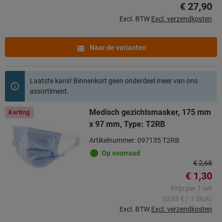
€ 27,90
Excl. BTW
Excl. verzendkosten
Naar de varianten
Laatste kans! Binnenkort geen onderdeel meer van ons
assortiment.
Medisch gezichtsmasker, 175 mm
Korting
x 97 mm, Type: T2RB
Artikelnummer: 097135 T2RB
Op voorraad
€ 2,68
€ 1,30
Prijs per 1 set
(0,03 € / 1 Stuk)
Excl. BTW
Excl. verzendkosten