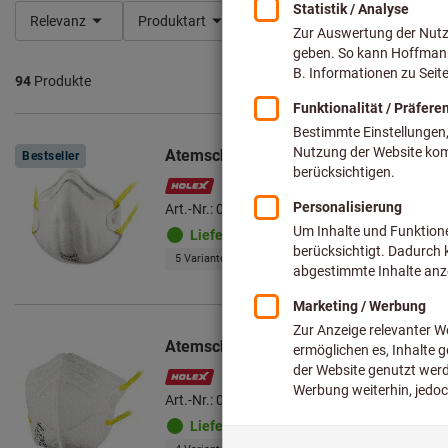
Relevanz
Produktart
Schutzstufe
Serie
94
Produkte
Produkte
Atemschutzmasken-Set
Bestseller
Art.-Nr.: 097160
Lieferbar
5 Varianten
Atemschutzmasken-Set, faltbar
Art.-Nr.: 097162
Lieferbar