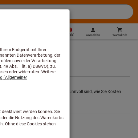
BE
(
de
)
Anmelden
Warenkorb
Direktkauf
Ihre Branche die Beste ist
lche PSA-Lösungen für Ihre Branche sinnvoll sind, wie Sie Kosten
mieren und Normen sicher einhalten.
r herunterladen