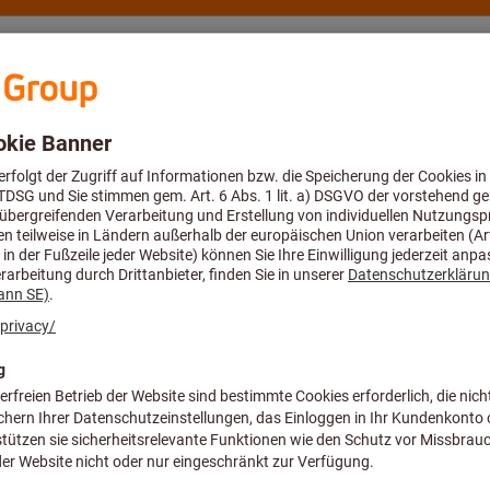
eratung und Support
Hoffmann Group
here Atmung
Welche PSA für 
in Ihrer Anwendung nötig sind
Erfahren Sie, we
lten.
und Risiken opti
Jetzt Whitepape