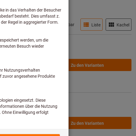
Sofort lieferbar
Liste
Kachel
ab
17,85 €
Zu den Varianten
rsandkosten
ab
16,95 €
Zu den Varianten
rsandkosten