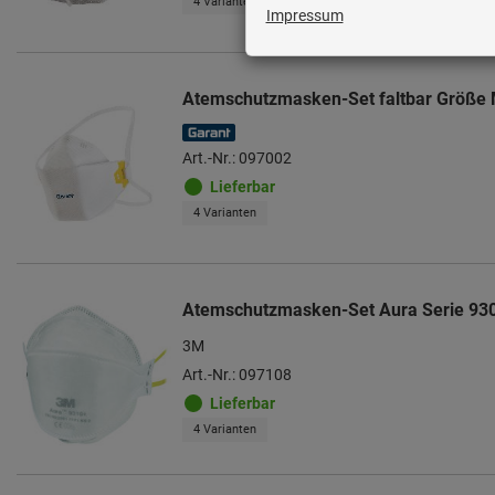
4 Varianten
Atemschutzmasken-Set faltbar Größe
Art.-Nr.: 097002
Lieferbar
4 Varianten
Atemschutzmasken-Set Aura Serie 93
3M
Art.-Nr.: 097108
Lieferbar
4 Varianten