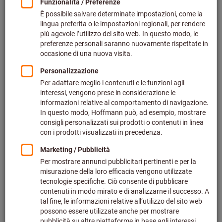
Prezzo per 1 Articolo
più IVA all’aliquota corrente
Prezzo più spese di spedizione
Effettua il login
per vedere i tuoi prezzi dedicati.
Quantità
Nel carrello
Tempo di consegna stimato: 1-2 settimane
Si prega di notare i tempi di consegna prolungati: