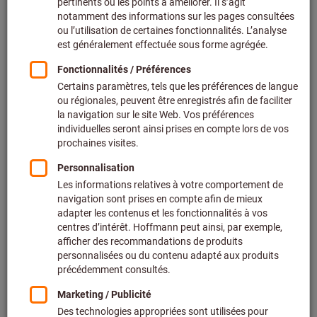
Prix par 1 Unité
+ TVA en vigueur
Prix et frais de livraison
Prix personnalisés pour les clients professionnels après
connexion.
Quantité
Ajouter au panier
Délai de livraison estimé : 1 à 2 semaines
Veuillez noter le délai de livraison et les conseils
limités:
Nous commandons cet article pour vous directement
chez le fabricant, car il ne fait pas partie de notre
assortiment principal et n’est donc pas en stock chez